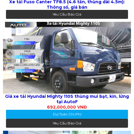
Xe tải Fuso Canter TF8.5 (4.6 tấn, thùng dài 4.5m):
Thông số, giá bán
Yêu Cầu Báo Giá
Giá xe tải Hyundai Mighty 110S thùng mui bạt, kín, lửng
tại AutoF
692,000,000 VNĐ
Dự Toán Chi Phí
Yêu Cầu Báo Giá