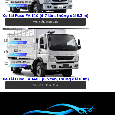
Xe tải Fuso FA 140 (6.7 tấn, thùng dài 5.3 m)
Yêu Cầu Báo Giá
Xe tải Fuso FA 140L (6.5 tấn, thùng dài 6.1m)
Yêu Cầu Báo Giá