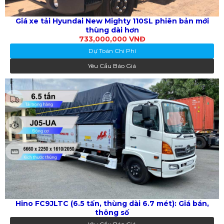
Giá xe tải Hyundai New Mighty 110SL phiên bản mới
thùng dài hơn
733,000,000 VNĐ
Dự Toán Chi Phí
Yêu Cầu Báo Giá
Hino FC9JLTC (6.5 tấn, thùng dài 6.7 mét): Giá bán,
thông số