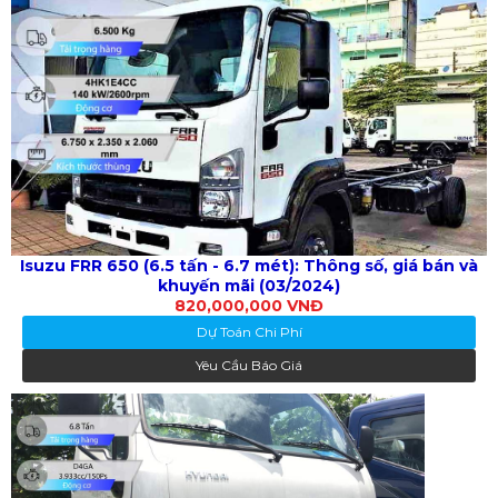
Isuzu FRR 650 (6.5 tấn - 6.7 mét): Thông số, giá bán và
khuyến mãi (03/2024)
820,000,000 VNĐ
Dự Toán Chi Phí
Yêu Cầu Báo Giá