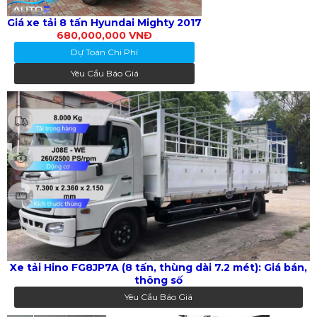
Giá xe tải 8 tấn Hyundai Mighty 2017
680,000,000 VNĐ
Dự Toán Chi Phí
Yêu Cầu Báo Giá
Xe tải Hino FG8JP7A (8 tấn, thùng dài 7.2 mét): Giá bán,
thông số
Yêu Cầu Báo Giá