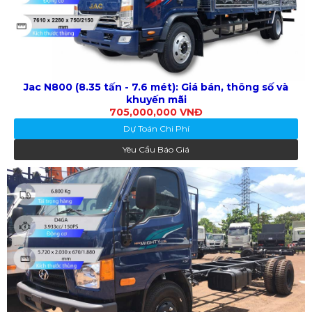
Jac N800 (8.35 tấn - 7.6 mét): Giá bán, thông số và
khuyến mãi
705,000,000 VNĐ
Dự Toán Chi Phí
Yêu Cầu Báo Giá