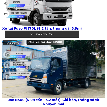
Xe tải Fuso FI 170L (8.2 tấn, thùng dài 6.9m)
Yêu Cầu Báo Giá
Jac N500 (4.99 tấn - 5.2 mét): Giá bán, thông số và
khuyến mãi