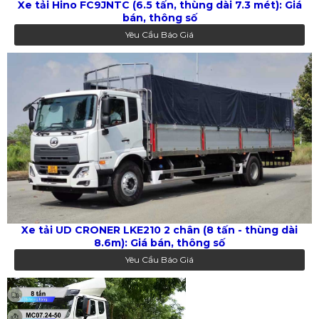
Xe tải Hino FC9JNTC (6.5 tấn, thùng dài 7.3 mét): Giá
bán, thông số
Yêu Cầu Báo Giá
Xe tải UD CRONER LKE210 2 chân (8 tấn - thùng dài
8.6m): Giá bán, thông số
Yêu Cầu Báo Giá