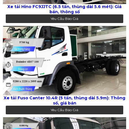
Xe tải Hino FC9JJTC (6.5 tấn, thùng dài 5.6 mét): Giá
bán, thông số
Yêu Cầu Báo Giá
Xe tải Fuso Canter 10.4R (5 tấn, thùng dài 5.9m): Thông
số, giá bán
Yêu Cầu Báo Giá