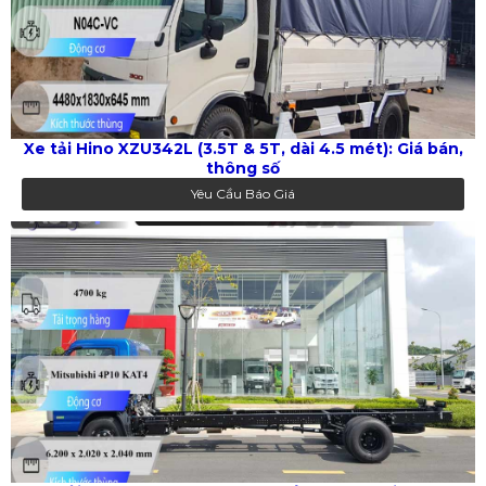
Xe tải Hino XZU342L (3.5T & 5T, dài 4.5 mét): Giá bán,
thông số
Yêu Cầu Báo Giá