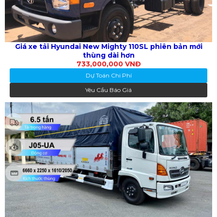
Giá xe tải Hyundai New Mighty 110SL phiên bản mới
thùng dài hơn
733,000,000 VNĐ
Dự Toán Chi Phí
Yêu Cầu Báo Giá