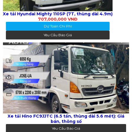
Xe tải Hyundai Mighty 110SP (7T, thùng dài 4.9m)
707,000,000 VNĐ
Dự Toán Chi Phí
Yêu Cầu Báo Giá
Xe tải Hino FC9JJTC (6.5 tấn, thùng dài 5.6 mét): Giá
bán, thông số
Yêu Cầu Báo Giá