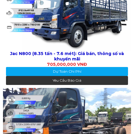
Jac N800 (8.35 tấn - 7.6 mét): Giá bán, thông số và
khuyến mãi
705,000,000 VNĐ
Dự Toán Chi Phí
Yêu Cầu Báo Giá