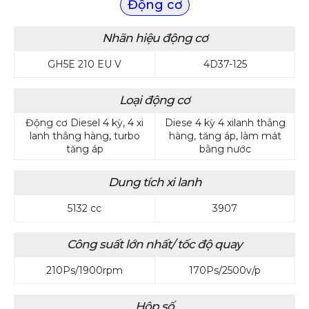
Động cơ
Nhãn hiệu động cơ
GH5E 210 EU V
4D37-125
Loại động cơ
Động cơ Diesel 4 kỳ, 4 xi
Diese 4 kỳ 4 xilanh thẳng
lanh thẳng hàng, turbo
hàng, tăng áp, làm mát
tăng áp
bằng nước
Dung tích xi lanh
5132 cc
3907
Công suất lớn nhất/ tốc độ quay
210Ps/1900rpm
170Ps/2500v/p
Hộp số