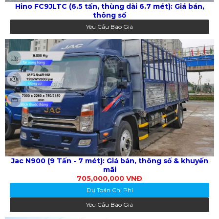
Hino FC9JLTC (6.5 tấn, thùng dài 6.7 mét): Giá bán,
thông số
Yêu Cầu Báo Giá
Jac N900 (9 Tấn - 7 mét): Giá bán, thông số & khuyến
mãi
705,000,000 VNĐ
Dự Toán Chi Phí
Yêu Cầu Báo Giá