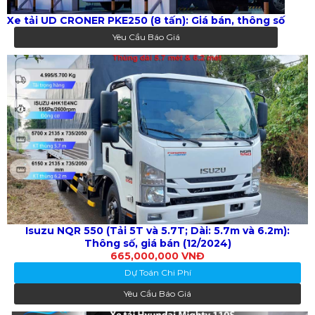
Xe tải UD CRONER PKE250 (8 tấn): Giá bán, thông số
Yêu Cầu Báo Giá
Isuzu NQR 550 (Tải 5T và 5.7T; Dài: 5.7m và 6.2m):
Thông số, giá bán (12/2024)
665,000,000 VNĐ
Dự Toán Chi Phí
Yêu Cầu Báo Giá