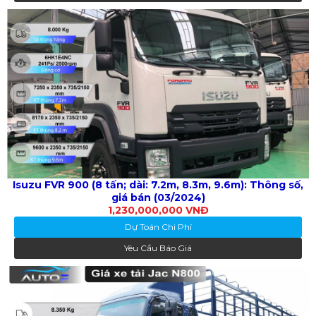
Isuzu FVR 900 (8 tấn; dài: 7.2m, 8.3m, 9.6m): Thông số,
giá bán (03/2024)
1,230,000,000 VNĐ
Dự Toán Chi Phí
Yêu Cầu Báo Giá