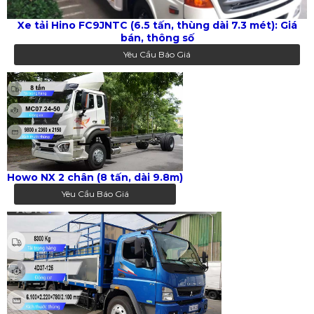
Xe tải Hino FC9JNTC (6.5 tấn, thùng dài 7.3 mét): Giá
bán, thông số
Yêu Cầu Báo Giá
Howo NX 2 chân (8 tấn, dài 9.8m)
Yêu Cầu Báo Giá