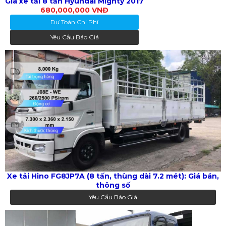
Giá xe tải 8 tấn Hyundai Mighty 2017
680,000,000 VNĐ
Dự Toán Chi Phí
Yêu Cầu Báo Giá
Xe tải Hino FG8JP7A (8 tấn, thùng dài 7.2 mét): Giá bán,
thông số
Yêu Cầu Báo Giá