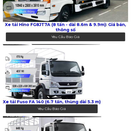
Xe tải Hino FG8JT7A (8 tấn - dài 8.6m & 9.9m): Giá bán,
thông số
Yêu Cầu Báo Giá
Xe tải Fuso FA 140 (6.7 tấn, thùng dài 5.3 m)
Yêu Cầu Báo Giá