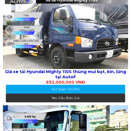
Giá xe tải Hyundai Mighty 110S thùng mui bạt, kín, lửng
tại AutoF
692,000,000 VNĐ
Dự Toán Chi Phí
Yêu Cầu Báo Giá