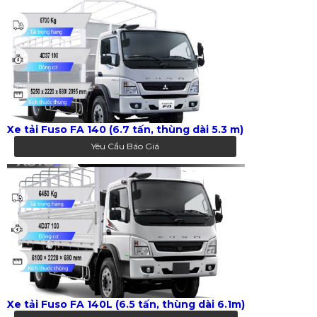
Xe tải Fuso FA 140 (6.7 tấn, thùng dài 5.3 m)
Yêu Cầu Báo Giá
Xe tải Fuso FA 140L (6.5 tấn, thùng dài 6.1m)