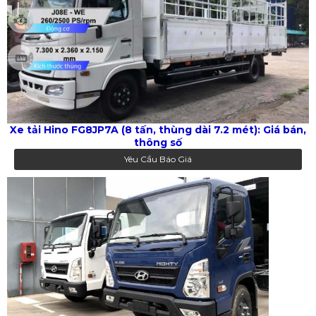
Xe tải Hino FG8JP7A (8 tấn, thùng dài 7.2 mét): Giá bán,
thông số
Yêu Cầu Báo Giá