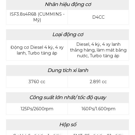
Nhãn hiệu động cơ
ISF3.8s4R68 (CUMMINS -
D4CC
Mỹ)
Loại động cơ
Diesel, 4 kỳ, 4 xy lanh
Động cơ Diesel 4 kỳ, 4 xy
thẳng hàng, làm mát bằng
lanh, Turbo tăng áp
nước, Turbo tăng áp
Dung tích xi lanh
3760 cc
2.891 cc
Công suất lớn nhất/ tốc độ quay
125Ps/2600rpm
160Ps/1.600rpm
Hộp số