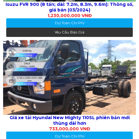
Isuzu FVR 900 (8 tấn; dài: 7.2m, 8.3m, 9.6m): Thông số,
giá bán (03/2024)
1,230,000,000 VNĐ
Dự Toán Chi Phí
Yêu Cầu Báo Giá
Giá xe tải Hyundai New Mighty 110SL phiên bản mới
thùng dài hơn
733,000,000 VNĐ
Dự Toán Chi Phí