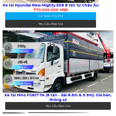
Xe tải Hyundai New Mighty EX8 8 tấn từ Châu Âu
770,000,000 VNĐ
Dự Toán Chi Phí
Yêu Cầu Báo Giá
Xe tải Hino FG8JT7A (8 tấn - dài 8.6m & 9.9m): Giá bán,
thông số
Yêu Cầu Báo Giá