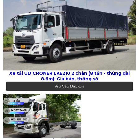
Xe tải UD CRONER LKE210 2 chân (8 tấn - thùng dài
8.6m): Giá bán, thông số
Yêu Cầu Báo Giá