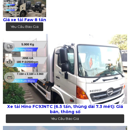
Giá xe tải Faw 8 tấn
Yêu Cầu Báo Giá
Xe tải Hino FC9JNTC (6.5 tấn, thùng dài 7.3 mét): Giá
bán, thông số
Yêu Cầu Báo Giá