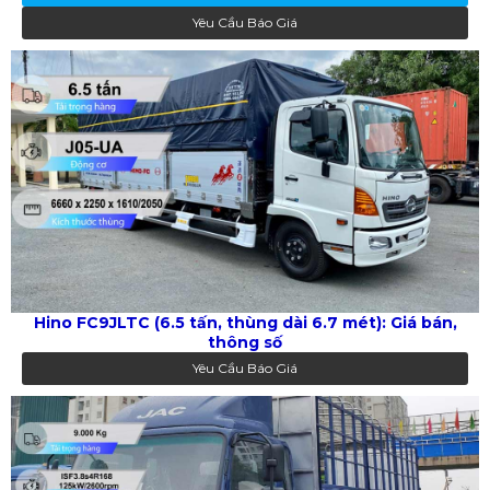
Yêu Cầu Báo Giá
Hino FC9JLTC (6.5 tấn, thùng dài 6.7 mét): Giá bán,
thông số
Yêu Cầu Báo Giá