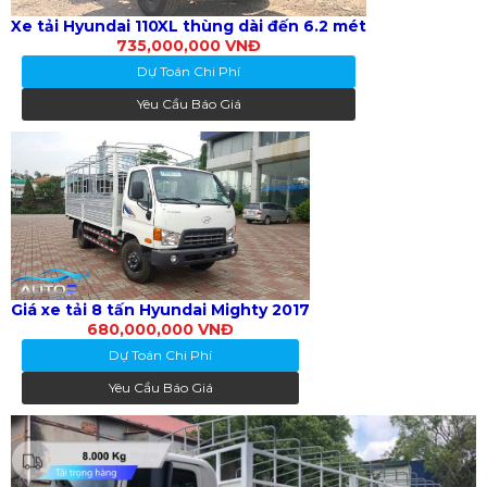
Xe tải Hyundai 110XL thùng dài đến 6.2 mét
735,000,000 VNĐ
Dự Toán Chi Phí
Yêu Cầu Báo Giá
Giá xe tải 8 tấn Hyundai Mighty 2017
680,000,000 VNĐ
Dự Toán Chi Phí
Yêu Cầu Báo Giá