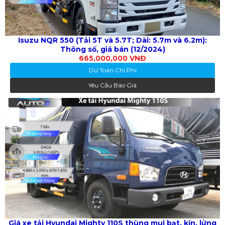
Isuzu NQR 550 (Tải 5T và 5.7T; Dài: 5.7m và 6.2m):
Thông số, giá bán (12/2024)
665,000,000 VNĐ
Dự Toán Chi Phí
Yêu Cầu Báo Giá
Giá xe tải Hyundai Mighty 110S thùng mui bạt, kín, lửng