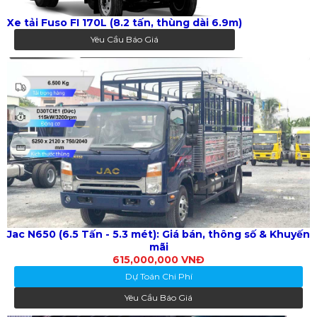
Xe tải Fuso FI 170L (8.2 tấn, thùng dài 6.9m)
Yêu Cầu Báo Giá
Jac N650 (6.5 Tấn - 5.3 mét): Giá bán, thông số & Khuyến
mãi
615,000,000 VNĐ
Dự Toán Chi Phí
Yêu Cầu Báo Giá