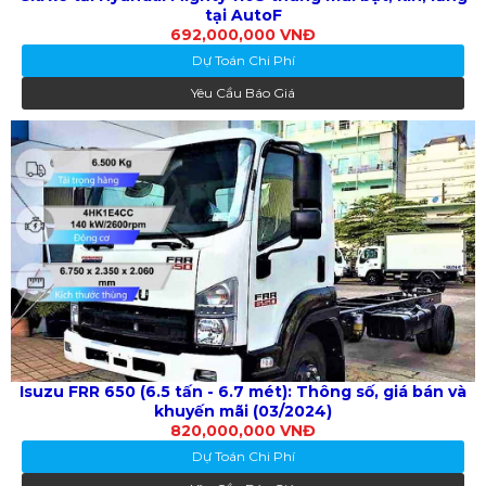
tại AutoF
692,000,000 VNĐ
Dự Toán Chi Phí
Yêu Cầu Báo Giá
Isuzu FRR 650 (6.5 tấn - 6.7 mét): Thông số, giá bán và
khuyến mãi (03/2024)
820,000,000 VNĐ
Dự Toán Chi Phí