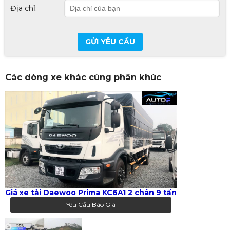
Địa chỉ:
GỬI YÊU CẦU
Các dòng xe khác cùng phân khúc
Giá xe tải Daewoo Prima KC6A1 2 chân 9 tấn
Yêu Cầu Báo Giá