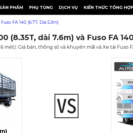
SẢN PHẨM
PHỤ TÙNG
DỊCH VỤ
KIẾN THỨC TỔNG HỢ
Fuso FA 140 (6.7T, Dài 5.3m)
0 (8.35T, dài 7.6m) và Fuso FA 140 
.6 mét): Giá bán, thông số và khuyến mãi và Xe tải Fuso FA
6m)