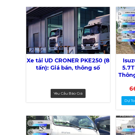
Xe tải UD CRONER PKE250 (8
Isuz
tấn): Giá bán, thông số
5.7T
Thông
6
Yêu Cầu Báo Giá
Dự To