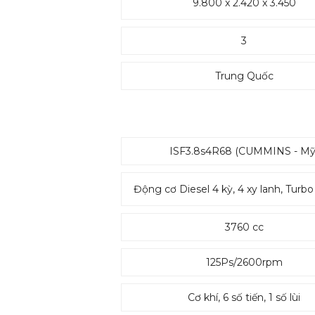
9.800 x 2.420 x 3.450
3
Trung Quốc
ISF3.8s4R68 (CUMMINS - Mỹ
Động cơ Diesel 4 kỳ, 4 xy lanh, Turb
3760 cc
125Ps/2600rpm
Cơ khí, 6 số tiến, 1 số lùi