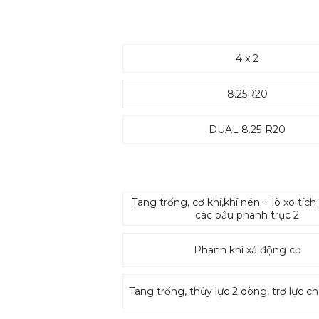
4 x 2
8.25R20
DUAL 8.25-R20
Tang trống, cơ khí,khí nén + lò xo tíc
các bầu phanh trục 2
Phanh khí xả động cơ
Tang trống, thủy lực 2 dòng, trợ lực 