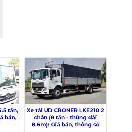
.5 tấn,
Xe tải UD CRONER LKE210 2
á bán,
chân (8 tấn - thùng dài
8.6m): Giá bán, thông số