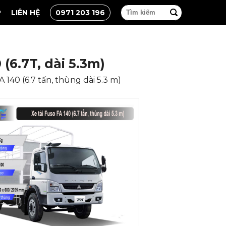
P
LIÊN HỆ
0971 203 196
(6.7T, dài 5.3m)
 140 (6.7 tấn, thùng dài 5.3 m)