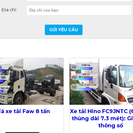
Địa chỉ:
GỬI YÊU CẦU
iá xe tải Faw 8 tấn
Xe tải Hino FC9JNTC (6
thùng dài 7.3 mét): Gi
thông số