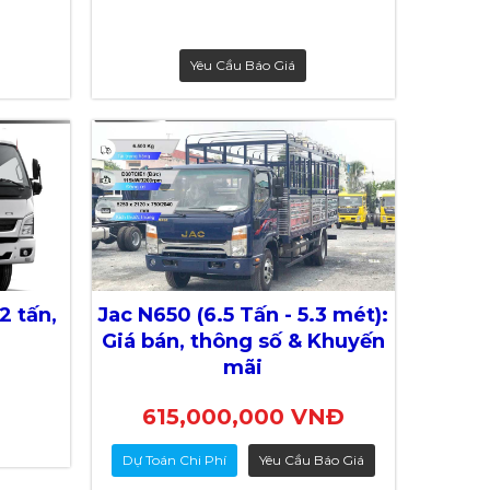
Yêu Cầu Báo Giá
2 tấn,
Jac N650 (6.5 Tấn - 5.3 mét):
)
Giá bán, thông số & Khuyến
mãi
615,000,000 VNĐ
Dự Toán Chi Phí
Yêu Cầu Báo Giá