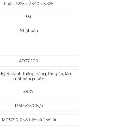
hoặc 7.225 x 2.340 x 3.325
03
Nhật bản
4D37 100
 kỳ 4 xilanh thẳng hàng, tăng áp, làm
mát bằng nước
3907
136Ps/2500v/p
M036S6, 6 số tiến và 1 số lùi