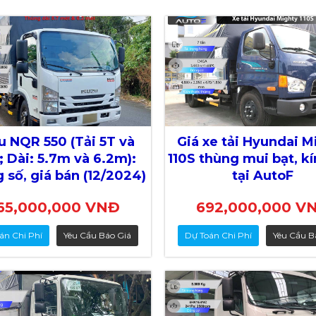
u NQR 550 (Tải 5T và
Giá xe tải Hyundai M
; Dài: 5.7m và 6.2m):
110S thùng mui bạt, kí
 số, giá bán (12/2024)
tại AutoF
65,000,000 VNĐ
692,000,000 V
án Chi Phí
Yêu Cầu Báo Giá
Dự Toán Chi Phí
Yêu Cầu B