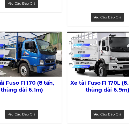
Yêu Cầu Báo Giá
Yêu Cầu Báo Giá
ải Fuso FI 170 (8 tấn,
Xe tải Fuso FI 170L (8.
thùng dài 6.1m)
thùng dài 6.9m
Yêu Cầu Báo Giá
Yêu Cầu Báo Giá