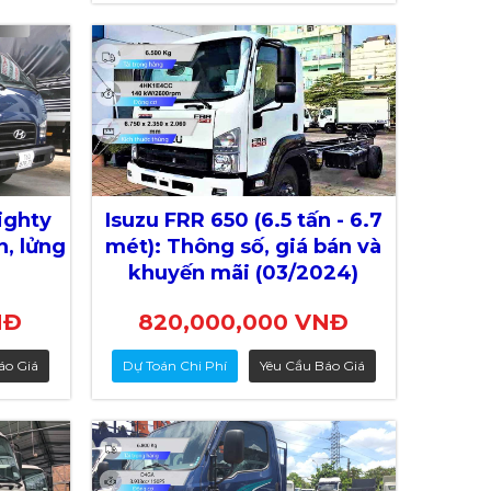
ighty
Isuzu FRR 650 (6.5 tấn - 6.7
n, lửng
mét): Thông số, giá bán và
khuyến mãi (03/2024)
NĐ
820,000,000 VNĐ
áo Giá
Dự Toán Chi Phí
Yêu Cầu Báo Giá