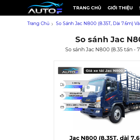
TRANG CHỦ
GIỚI THIỆU
›
Trang Chủ
So Sánh Jac N800 (8.35T, Dài 7.6m) Và 
So sánh Jac N80
So sánh Jac N800 (8.35 tấn - 7
Jac N800 (8.35T, dài 7.