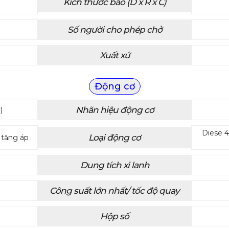
Kích thước bao (D x R x C)
Số người cho phép chở
Xuất xứ
Động cơ
Nhãn hiệu động cơ
)
Diese 4
Loại động cơ
o tăng áp
Dung tích xi lanh
Công suất lớn nhất/ tốc độ quay
Hộp số