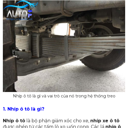
trên thị trường hiện nay
Nhíp ô tô là gì và vai trò của nó trong hệ thống treo
1. Nhíp ô tô là gì?
Nhíp ô tô
là bộ phận giảm xóc cho xe,
nhíp xe ô tô
được ghép từ các tấm lò xo uốn cong. Các lá
nhíp ô