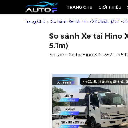
TRANG CHỦ
GIỚI THIỆU
›
Trang Chủ
So Sánh Xe Tải Hino XZU352L (3.5T - 5.
So sánh Xe tải Hino X
5.1m)
So sánh Xe tải Hino XZU352L (3.5 tấn