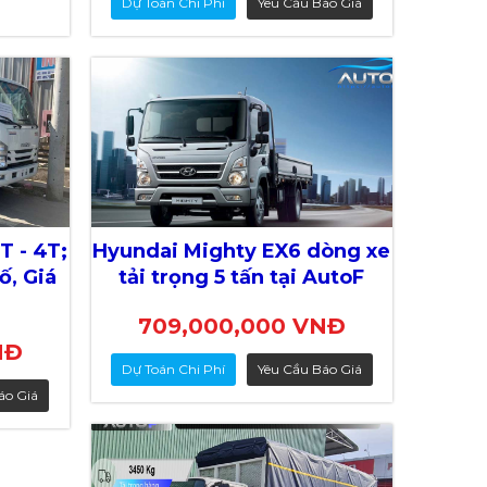
Dự Toán Chi Phí
Yêu Cầu Báo Giá
T - 4T;
Hyundai Mighty EX6 dòng xe
ố, Giá
tải trọng 5 tấn tại AutoF
709,000,000 VNĐ
NĐ
Dự Toán Chi Phí
Yêu Cầu Báo Giá
áo Giá