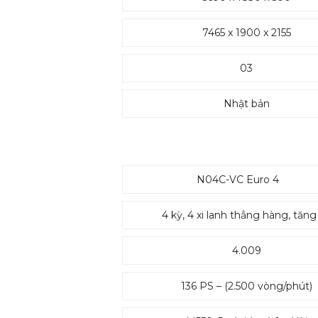
7465 x 1900 x 2155
03
Nhật bản
N04C-VC Euro 4
4 kỳ, 4 xi lanh thẳng hàng, tăng
4.009
136 PS – (2.500 vòng/phút)