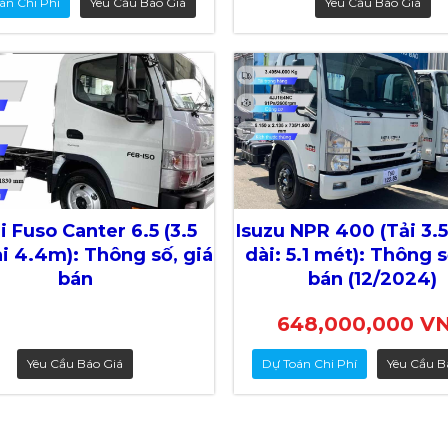
án Chi Phí
Yêu Cầu Báo Giá
Yêu Cầu Báo Giá
i Fuso Canter 6.5 (3.5
Isuzu NPR 400 (Tải 3.5
ài 4.4m): Thông số, giá
dài: 5.1 mét): Thông s
bán
bán (12/2024)
648,000,000 V
Yêu Cầu Báo Giá
Dự Toán Chi Phí
Yêu Cầu B