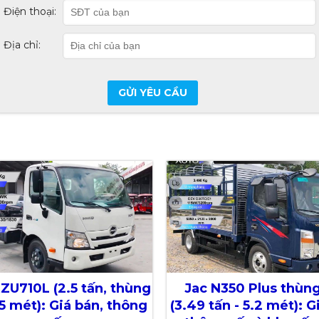
Điện thoại:
Địa chỉ:
GỬI YÊU CẦU
ZU710L (2.5 tấn, thùng
Jac N350 Plus thùng
5 mét): Giá bán, thông
(3.49 tấn - 5.2 mét): G