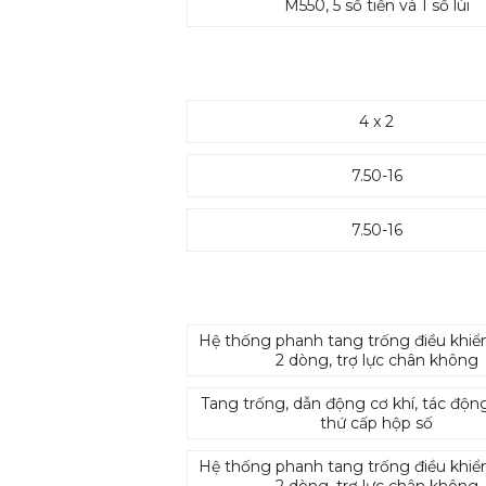
M550, 5 số tiến và 1 số lùi
4 x 2
7.50-16
7.50-16
Hệ thống phanh tang trống điều khiể
2 dòng, trợ lực chân không
Tang trống, dẫn động cơ khí, tác động
thứ cấp hộp số
Hệ thống phanh tang trống điều khiể
2 dòng, trợ lực chân không