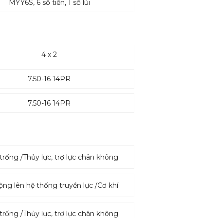
MYY6S, 6 số tiến, 1 số lùi
4 x 2
7.50-16 14PR
7.50-16 14PR
trống /Thủy lực, trợ lực chân không
ộng lên hệ thống truyền lực /Cơ khí
trống /Thủy lực, trợ lực chân không