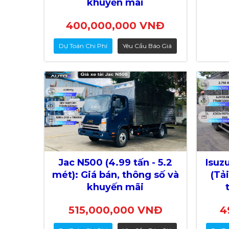
khuyến mãi
400,000,000 VNĐ
Dự Toán Chi Phí
Yêu Cầu Báo Giá
Jac N500 (4.99 tấn - 5.2
Isuz
mét): Giá bán, thông số và
(Tải
khuyến mãi
515,000,000 VNĐ
4