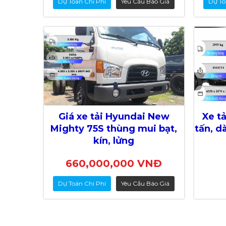
Dự Toán Chi Phí
Yêu Cầu Báo Giá
Dự To
Giá xe tải Hyundai New
Xe tả
Mighty 75S thùng mui bạt,
tấn, d
kín, lửng
660,000,000 VNĐ
Dự Toán Chi Phí
Yêu Cầu Báo Giá