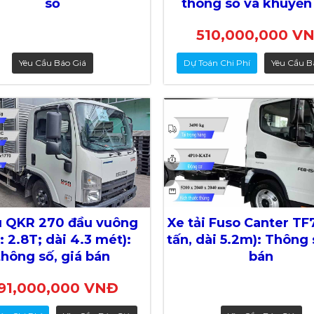
số
thông số và khuyến
510,000,000 V
Yêu Cầu Báo Giá
Dự Toán Chi Phí
Yêu Cầu B
u QKR 270 đầu vuông
Xe tải Fuso Canter TF7
: 2.8T; dài 4.3 mét):
tấn, dài 5.2m): Thông 
thông số, giá bán
bán
91,000,000 VNĐ