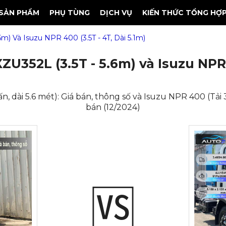
SẢN PHẨM
PHỤ TÙNG
DỊCH VỤ
KIẾN THỨC TỔNG HỢ
6m) Và Isuzu NPR 400 (3.5T - 4T, Dài 5.1m)
ZU352L (3.5T - 5.6m) và Isuzu NPR 
, dài 5.6 mét): Giá bán, thông số và Isuzu NPR 400 (Tải 3.
bán (12/2024)