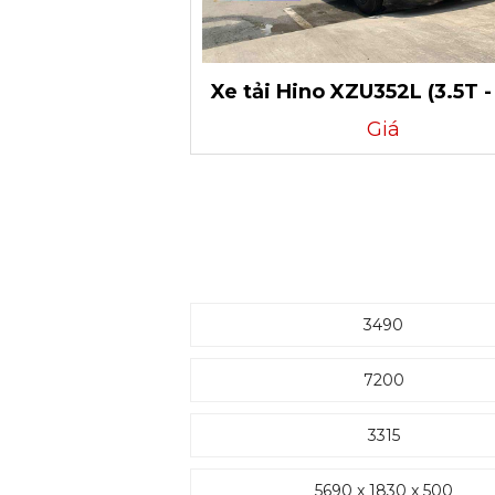
Xe tải Hino XZU352L (3.5T -
Giá
3490
7200
3315
5690 x 1830 x 500