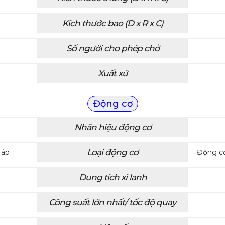
Kích thước bao (D x R x C)
Số người cho phép chở
Xuất xứ
Động cơ
Nhãn hiệu động cơ
Loại động cơ
 áp
Động cơ 
Dung tích xi lanh
Công suất lớn nhất/ tốc độ quay