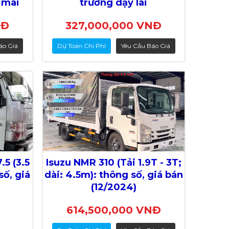
 mãi
trường dạy lái
NĐ
327,000,000 VNĐ
áo Giá
Dự Toán Chi Phí
Yêu Cầu Báo Giá
.5 (3.5
Isuzu NMR 310 (Tải 1.9T - 3T;
số, giá
dài: 4.5m): thông số, giá bán
(12/2024)
614,500,000 VNĐ