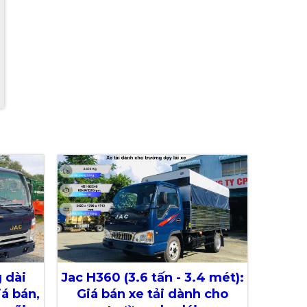
 dài
Jac H360 (3.6 tấn - 3.4 mét):
iá bán,
Giá bán xe tải dành cho