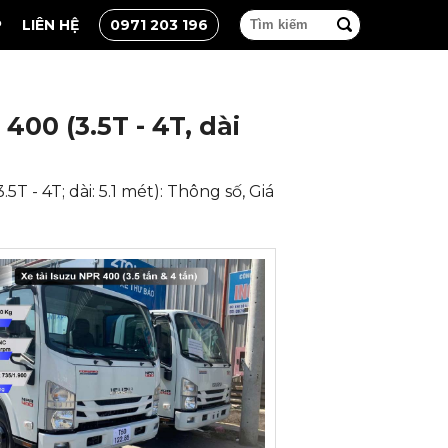
P
LIÊN HỆ
0971 203 196
400 (3.5T - 4T, dài
5T - 4T; dài: 5.1 mét): Thông số, Giá