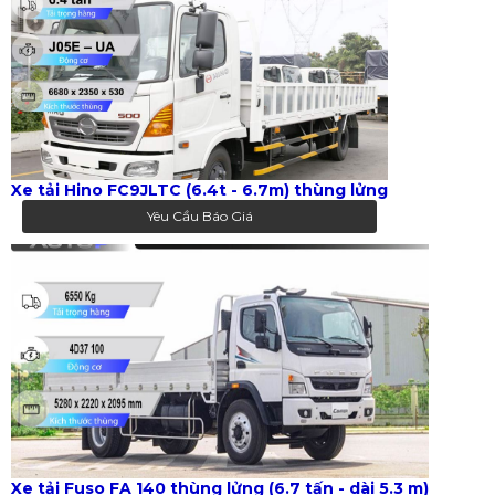
Xe tải Hino FC9JLTC (6.4t - 6.7m) thùng lửng
Yêu Cầu Báo Giá
Xe tải Fuso FA 140 thùng lửng (6.7 tấn - dài 5.3 m)