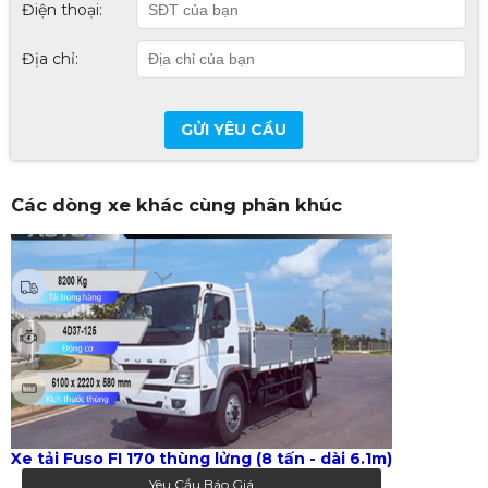
Điện thoại:
Địa chỉ:
GỬI YÊU CẦU
Các dòng xe khác cùng phân khúc
Xe tải Fuso FI 170 thùng lửng (8 tấn - dài 6.1m)
Yêu Cầu Báo Giá