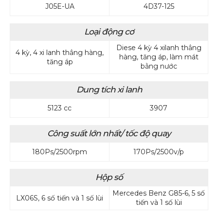
J05E-UA
4D37-125
Loại động cơ
Diese 4 kỳ 4 xilanh thẳng
4 kỳ, 4 xi lanh thẳng hàng,
hàng, tăng áp, làm mát
tăng áp
bằng nước
Dung tích xi lanh
5123 cc
3907
Công suất lớn nhất/ tốc độ quay
180Ps/2500rpm
170Ps/2500v/p
Hộp số
Mercedes Benz G85-6, 5 số
LX06S, 6 số tiến và 1 số lùi
tiến và 1 số lùi