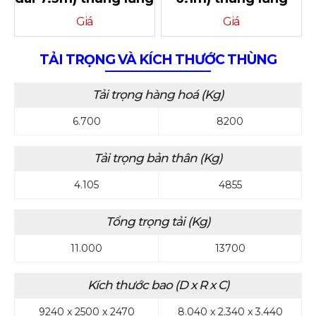
Giá
Giá
TẢI TRỌNG VÀ KÍCH THƯỚC THÙNG
Tải trọng hàng hoá (Kg)
6.700
8200
Tải trọng bản thân (Kg)
4.105
4855
Tổng trọng tải (Kg)
11.000
13700
Kích thước bao (D x R x C)
9240 x 2500 x 2470
8.040 x 2.340 x 3.440