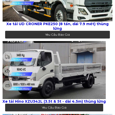
Xe tải UD CRONER PKE250 (8 tấn, dài 7.9 mét) thùng
lửng
Yêu Cầu Báo Giá
Xe tải Hino XZU342L (3.5t & 5t - dài 4.5m) thùng lửng
Yêu Cầu Báo Giá