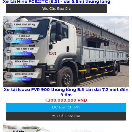
Xe tải Hino FC9JJTC (6.5t - dài 5.6m) thùng lửng
Yêu Cầu Báo Giá
Xe tải Isuzu FVR 900 thùng lửng 8.5 tấn dài 7.2 mét đến
9.6m
1,300,000,000 VNĐ
Dự Toán Chi Phí
Yêu Cầu Báo Giá