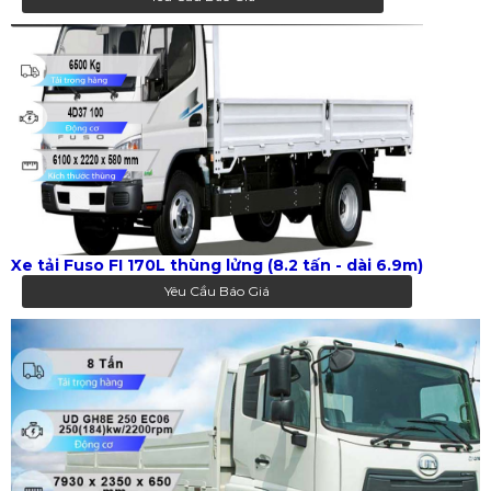
Xe tải Fuso FI 170L thùng lửng (8.2 tấn - dài 6.9m)
Yêu Cầu Báo Giá