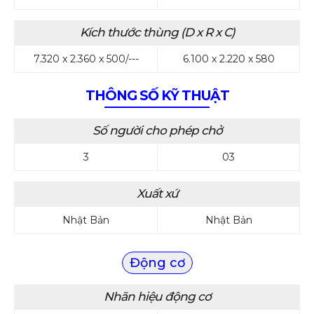
Kích thước thùng (D x R x C)
7.320 x 2.360 x 500/---
6.100 x 2.220 x 580
THÔNG SỐ KỸ THUẬT
Số người cho phép chở
3
03
Xuất xứ
Nhật Bản
Nhật Bản
Động cơ
Nhãn hiệu động cơ