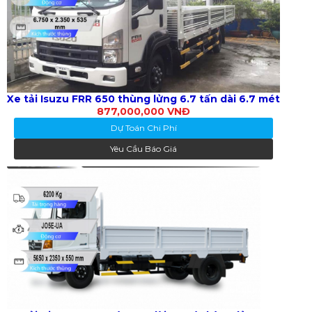
Xe tải Isuzu FRR 650 thùng lửng 6.7 tấn dài 6.7 mét
877,000,000 VNĐ
Dự Toán Chi Phí
Yêu Cầu Báo Giá