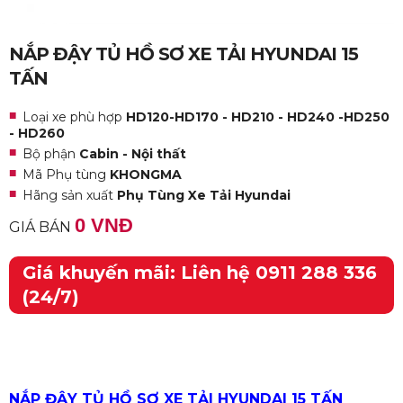
NẮP ĐẬY TỦ HỒ SƠ XE TẢI HYUNDAI 15
TẤN
Loại xe phù hợp
HD120-HD170 - HD210 - HD240 -HD250
- HD260
Bộ phận
Cabin - Nội thất
Mã Phụ tùng
KHONGMA
Hãng sản xuất
Phụ Tùng Xe Tải Hyundai
0 VNĐ
GIÁ BÁN
Giá khuyến mãi: Liên hệ 0911 288 336
(24/7)
NẮP ĐẬY TỦ HỒ SƠ XE TẢI HYUNDAI 15 TẤN