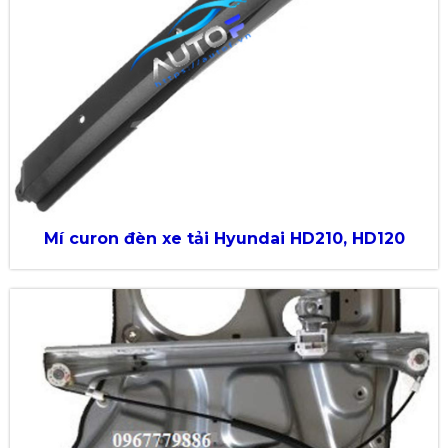
Mí curon đèn xe tải Hyundai HD210, HD120