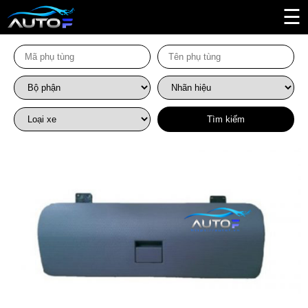
☰
Tìm kiếm