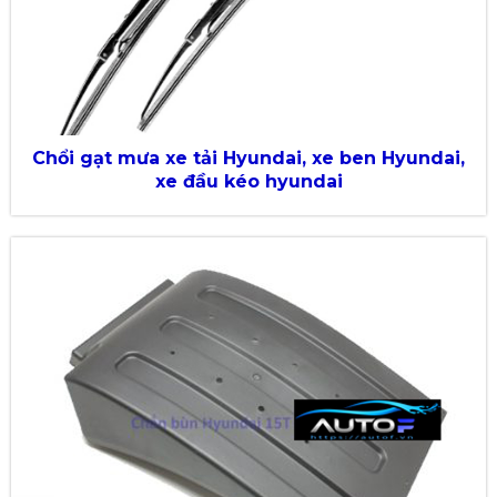
Chổi gạt mưa xe tải Hyundai, xe ben Hyundai,
xe đầu kéo hyundai