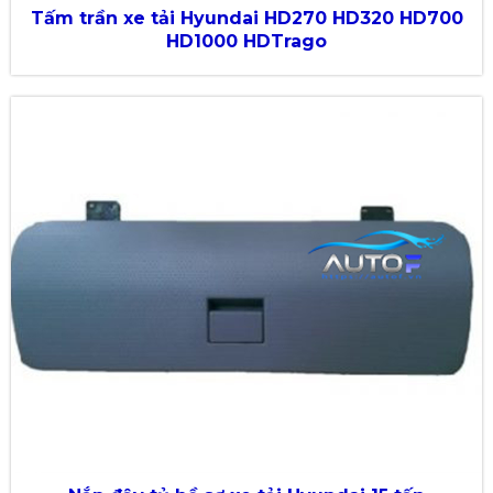
Tấm trần xe tải Hyundai HD270 HD320 HD700
HD1000 HDTrago