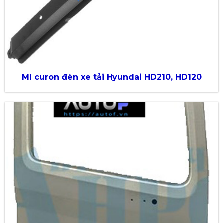
Mí curon đèn xe tải Hyundai HD210, HD120