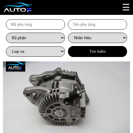
☰
Tìm kiếm