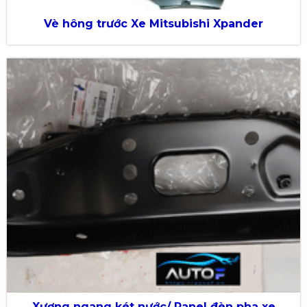
Vè hông trước Xe Mitsubishi Xpander
Xương ngang két nước/ Panel đèn pha xe