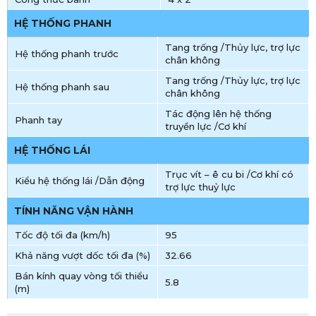
HỆ THỐNG PHANH
Tang trống /Thủy lực, trợ lực
Hệ thống phanh trước
chân không
Tang trống /Thủy lực, trợ lực
Hệ thống phanh sau
chân không
Tác động lên hệ thống
Phanh tay
truyền lực /Cơ khí
HỆ THỐNG LÁI
Trục vít – ê cu bi /Cơ khí có
Kiểu hệ thống lái /Dẫn động
trợ lực thuỷ lực
TÍNH NĂNG VẬN HÀNH
Tốc độ tối đa (km/h)
95
Khả năng vượt dốc tối đa (%)
32.66
Bán kính quay vòng tối thiểu
5.8
(m)