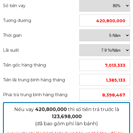
Số tiền vay
Tương đương
420,800,000
Thời gian
Lãi suất
Tiền gốc hàng tháng
Với chiều dài thùng xe là 3600 mm sẽ giúp cho quá
7,013,333
trình chất xếp hàng hóa được diễn ra một cách
nhanh chống và thuận tiện hơn rất nhiều. Cùng với
Tiền lãi trung bình hàng tháng
1,385,133
đó thì thể tích chứa hàng cũng được cản thiện rất
nhiều.
Phải trả trung bình hàng tháng
8,398,467
Nếu vay
420,800,000
thì số tiền trả trước là
123,698,000
(đã bao gồm phí lăn bánh)