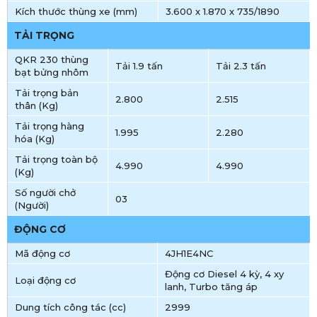
Kích thước thùng xe (mm)
3.600 x 1.870 x 735/1890
TẢI TRỌNG
QKR 230 thùng
Tải 1.9 tấn
Tải 2.3 tấn
bạt bửng nhôm
Tải trọng bản
2.800
2.515
thân (Kg)
Tải trọng hàng
1.995
2.280
hóa (Kg)
Tải trọng toàn bộ
4.990
4.990
(Kg)
Số người chở
03
(Người)
ĐỘNG CƠ
Mã động cơ
4JH1E4NC
Động cơ Diesel 4 kỳ, 4 xy
Loại động cơ
lanh, Turbo tăng áp
Dung tích công tác (cc)
2999