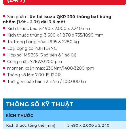
Sản phẩm:
Xe tải isuzu QKR 230 thùng bạt bửng
nhôm (1.9t - 2.3t) dài 3.6 mét
Kích thước bao: 5.490 x 2.000 x 2.240 mm
Kích thước thùng: 3.600 x 1.870 x 735/1890 mm
Tải trọng hàng hóa: 1.995 & 2280 kg
Loại động cơ: 4JH1E4NC
Hộp số: MSB5S (5 số tiến & 1 số lùi)
Công suất: 77kW/3200rpm
momen xoắn max: 230Nm/1400-3200 rpm
Thông số lốp: 7.00-15 12PR
Thời gian bảo hành 3 năm / 100.000 km
THÔNG SỐ KỸ THUẬT
KÍCH THƯỚC
Kích thước tổng thể (mm)
5.490 x 2.000 x 2.240