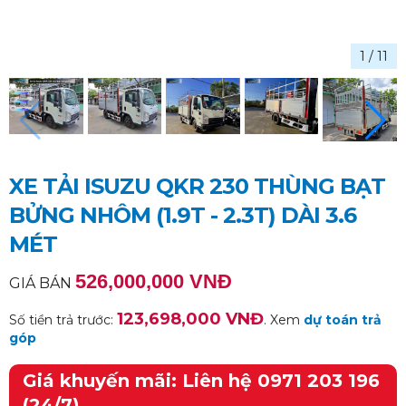
1
/
11
XE TẢI ISUZU QKR 230 THÙNG BẠT
BỬNG NHÔM (1.9T - 2.3T) DÀI 3.6
MÉT
526,000,000 VNĐ
GIÁ BÁN
123,698,000 VNĐ
Số tiền trả trước:
. Xem
dự toán trả
góp
Giá khuyến mãi: Liên hệ 0971 203 196
(24/7)