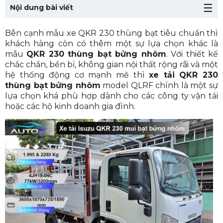
Nội dung bài viết
1. Ưu điểm trong thiết kế ngoại thất của Isuzu QKR
230 thùng bạt bửng nhôm
Bên cạnh mẫu xe QKR 230 thùng bạt tiêu chuẩn thì
khách hàng còn có thêm một sự lựa chọn khác là
2. Một số điểm nổi bật trong thiết kế nội thất của xe
tải QKR 230 thùng bạt bửng nhôm
mẫu
QKR 230 thùng bạt bửng nhôm
. Với thiết kế
chắc chắn, bền bỉ, không gian nội thất rộng rãi và một
3. Xe tải Isuzu QKR 230 thùng bạt bửng nhôm được
hệ thống động cơ mạnh mẽ thì
xe tải
QKR 230
trang bị hệ thống động cơ gì để đảm bảo cho khả
thùng bạt bửng nhôm
năng chuyên chở hàng hóa?
model QLRF chính là một sự
lựa chọn khá phù hợp dành cho các công ty vận tải
4. Hệ thống an toàn của QKR 230 thùng bạt bửng
hoặc các hộ kinh doanh gia đình.
nhôm có được trang bị đầy đủ hay không?
5. Thông số kỹ thuật xe tải QKR 230 thùng bạt bửng
nhôm
6. Quy cách thùng xe tải Isuzu QKR 230 thùng bạt
bửng nhôm
7.Giá xe tải Isuzu QKR 230 thùng bạt bửng nhôm