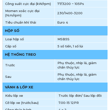
Công suất cực đại (kW/rpm)
77/3200 ~ 105Ps
Momen xoắc cực đại
230/1400-3200
(N.m/rpm)
Tiêu chuẩn khí thải
Euro 4
HỘP SỐ
Loại hộp số
MSB5S
Cấp số
5 số tiến, 1 số lùi
HỆ THỐNG TREO
Phụ thuộc, nhíp lá, giảm
Trước
chấn thủy lực
Phụ thuộc, nhíp lá, giảm
Sau
chấn thủy lực
VÀNH & LỐP XE
Kiểu lốp xe
Trước lốp đơn/ Sau lốp đôi
Cỡ lốp xe (trước/sau)
7.00-15 12PR
Công thức bánh
4 x 2