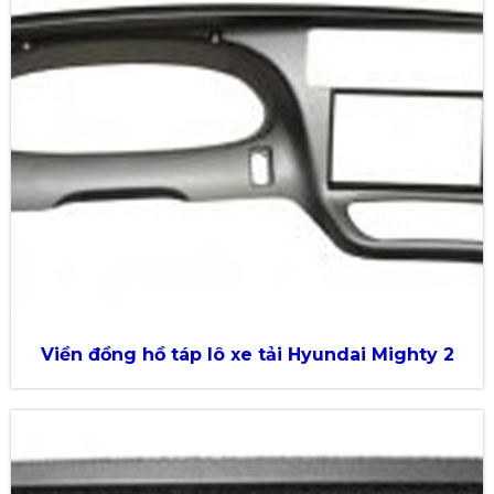
Viền đồng hồ táp lô xe tải Hyundai Mighty 2