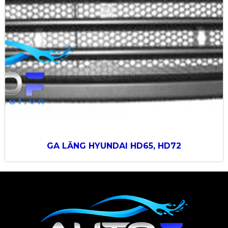
GA LĂNG HYUNDAI HD65, HD72