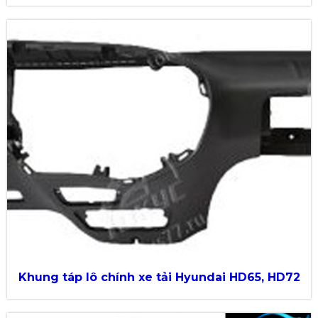
Khung táp lô chính xe tải Hyundai HD65, HD72