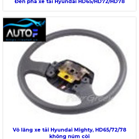
Đèn pha xe tải Hyundai HD65/HD72/HD78
Vô lăng xe tải Hyundai Mighty, HD65/72/78
không núm còi