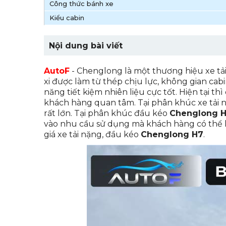
Công thức bánh xe
Kiểu cabin
Nội dung bài viết
1. Bảng giá xe tải nặng Chenglong H7
AutoF
- Chenglong là một thương hiệu xe tải
1. 1 Bảng giá xe tải nặng Chenglong H
xi được làm từ thép chịu lực, không gian cabi
1. 2 Bảng giá xe tải nặng Chenglong H
năng tiết kiệm nhiên liệu cực tốt. Hiện tại t
khách hàng quan tâm. Tại phân khúc xe tải
2. Bảng giá đầu kéo Chenglong H7
rất lớn. Tại phân khúc đầu kéo
Chenglong 
2.1 Giá bán các dòng đầu kéo Chenglo
vào nhu cầu sử dụng mà khách hàng có thể l
2.2 Thông số kỹ thuật xe đầu kéo Che
giá xe tải nặng, đầu kéo
Chenglong H7
.