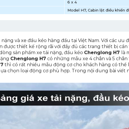
6 x 4
Model H7, Cabin lật điều khiển 
 nặng và xe đầu kéo hàng đầu tại Việt Nam. Với các ưu 
7 4 chân
n được thiết kế rộng rãi với đầy đủ các trang thiết bị c
7 5 chân
hì dòng sản phẩm xe tải nặng, đầu kéo
Chenglong H7
là 
 nặng
Chenglong H7
có những mẫu xe 4 chân và 5 chân 
H7
thì có rất nhiều mẫu động cơ cho khách hàng có thể 
ng H7 mới nhất
ựa chọn loại động cơ phù hợp. Trong nội dung bài viết
nglong H7 các phiên bản động cơ