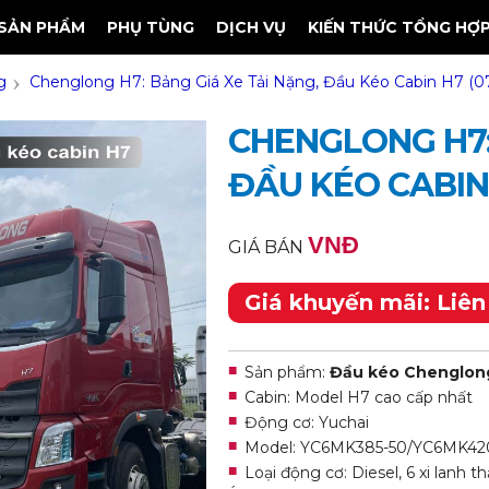
SẢN PHẨM
PHỤ TÙNG
DỊCH VỤ
KIẾN THỨC TỔNG HỢ
›
g
Chenglong H7: Bảng Giá Xe Tải Nặng, Đầu Kéo Cabin H7 (0
CHENGLONG H7:
ĐẦU KÉO CABIN 
VNĐ
GIÁ BÁN
Giá khuyến mãi: Liên
Sản phẩm:
Đầu kéo Chenglon
Cabin: Model H7 cao cấp nhất
Động cơ: Yuchai
Model: YC6MK385-50/YC6MK42
Loại động cơ: Diesel, 6 xi lanh