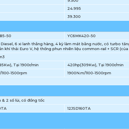
9.500
24.995
39.300
85-50
YC6MK420-50
Diesel, 6 xi lanh thẳng hàng, 4 kỳ làm mát bằng nước, có turbo tăn
ẩn khí thải Euro V, hệ thống phun nhiên liệu common-rail + SCR (củ
cm3
5Kw), Tại 1900r/min
420hp(309Kw), Tại 1900r/min
/1100-1500rpm
1900N.m/1100-1500rpm
n & 2 số lùi, có đồng tốc
0TA
12JSD160TA