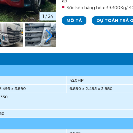
áp
Sức kéo hàng hóa: 39.300Kg/ 
1
/
24
MÔ TẢ
DỰ TOÁN TRẢ 
420HP
2.495 x 3.890
6.890 x 2.495 x 3.880
1.350
860