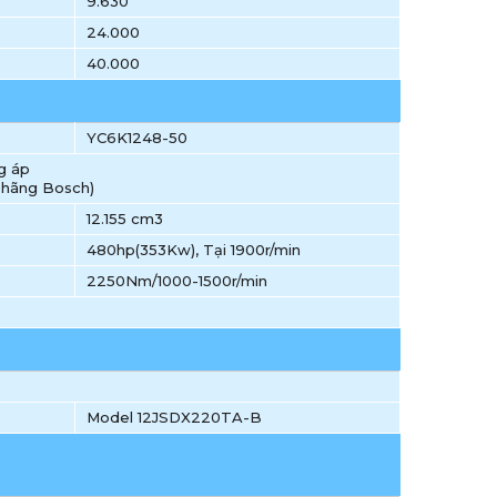
9.630
24.000
40.000
YC6K1248-50
g áp
a hãng Bosch)
12.155 cm3
480hp(353Kw), Tại 1900r/min
2250Nm/1000-1500r/min
Model 12JSDX220TA-B