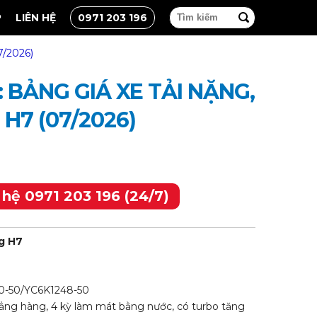
P
LIÊN HỆ
0971 203 196
7/2026)
 BẢNG GIÁ XE TẢI NẶNG,
H7 (07/2026)
 hệ 0971 203 196 (24/7)
g H7
0-50/YC6K1248-50
 thẳng hàng, 4 kỳ làm mát bằng nước, có turbo tăng