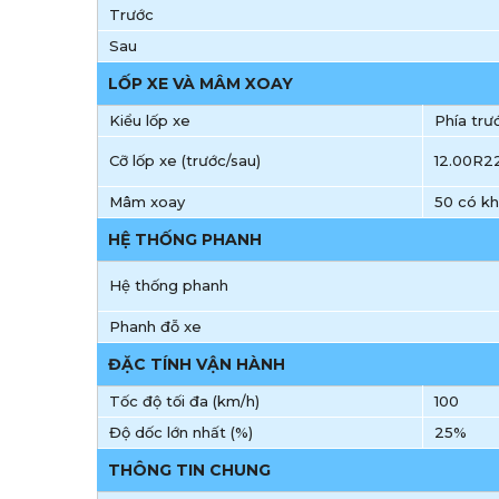
Trước
Sau
LỐP XE VÀ MÂM XOAY
Kiểu lốp xe
Phía trư
Cỡ lốp xe (trước/sau)
12.00R2
Mâm xoay
50 có k
HỆ THỐNG PHANH
Hệ thống phanh
Phanh đỗ xe
ĐẶC TÍNH VẬN HÀNH
Tốc độ tối đa (km/h)
100
Độ dốc lớn nhất (%)
25%
THÔNG TIN CHUNG