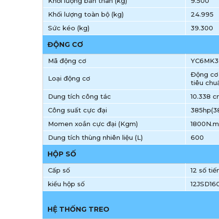
Khối lượng bản thân (kg)
9.500
Khối lượng toàn bộ (kg)
24.995
Sức kéo (kg)
39.300
ĐỘNG CƠ
Mã động cơ
YC6MK3
Động cơ 
Loại động cơ
tiêu chu
Dung tích công tác
10.338 
Công suất cực đại
385hp(38
Momen xoắn cực đại (Kgm)
1800N.m
Dung tích thùng nhiên liệu (L)
600
HỘP SỐ
Cấp số
12 số tiế
kiểu hộp số
12JSD16
HỆ THỐNG TREO