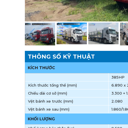
THÔNG SỐ KỸ THUẬT
KÍCH THƯỚC
385HP
Kích thước tổng thể (mm)
6.890 x 
Chiều dài cơ sở (mm)
3.300 + 
Vệt bánh xe trước (mm)
2.080
Vệt bánh xe sau (mm)
1.860/1.
KHỐI LƯỢNG