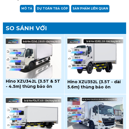
MÔ TẢ
DỰ TOÁN TRẢ GÓP
SẢN PHẨM LIÊN QUAN
SO SÁNH VỚI
Hino XZU342L (3.5T & 5T
Hino XZU352L (3.5T - dài
- 4.5m) thùng bảo ôn
5.6m) thùng bảo ôn