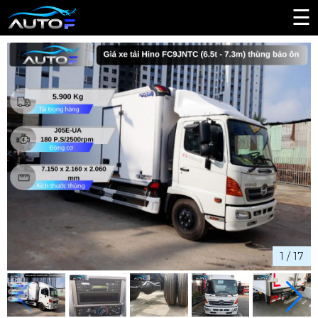
☰
1
/
17