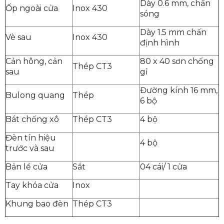
Dày 0.6 mm, chấn
Ốp ngoài cửa
Inox 430
sóng
Dày 1.5 mm chấn
Vè sau
Inox 430
định hình
Cản hông, cản
80 x 40 sơn chống
Thép CT3
sau
gỉ
Đường kính 16 mm,
Bulong quang
Thép
6 bộ
Bát chống xô
Thép CT3
4 bộ
Đèn tín hiệu
4 bộ
trước và sau
Bản lề cửa
Sắt
04 cái/ 1 cửa
Tay khóa cửa
Inox
Khung bao đèn
Thép CT3