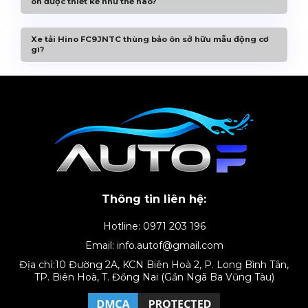
ôn được thiết kế như thế nào?
Xe tải Hino FC9JNTC thùng bảo ôn sở hữu mẫu động cơ
gì?
Xe tải Hino
FC9J
N
TC
thùng bảo ôn
được trang bị
hệ thống gương kép với gốc quan sát khá lớn góp
phần hạn chế các điểm mù và giúp cho các bác tài có
thể dễ dàng hơn khi điều khiển xe trên những đoạn
Thông tin liên hệ:
đường có đông phương tiện qua lại.
Hotline: 0971 203 196
Email: info.autof@gmail.com
Địa chỉ:10 Đường 2A, KCN Biên Hoà 2, P. Long Bình Tân,
TP. Biên Hoà, T. Đồng Nai (Gần Ngã Ba Vũng Tàu)