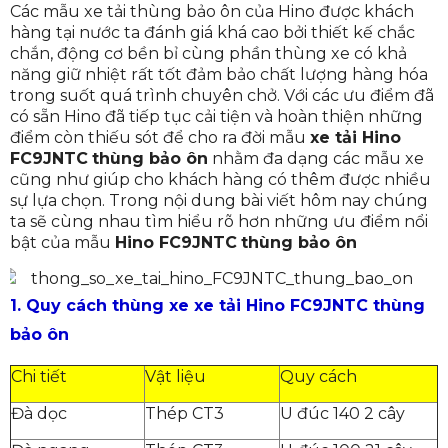
bảo ôn
Các mẫu xe tải thùng bảo ôn của Hino được khách
hàng tại nước ta đánh giá khá cao bởi thiết kế chắc
2. Ngoại thất được thiết kế tỉ mỉ mang phong cách
hiện đại của Hino FC9JNTC thùng bảo ôn
chắn, động cơ bền bỉ cùng phần thùng xe có khả
năng giữ nhiệt rất tốt đảm bảo chất lượng hàng hóa
3. Những ưu điểm trong thiết kế nội thất của xe tải
trong suốt quá trình chuyên chở. Với các ưu điểm đã
Hino FC9JNTC thùng bảo ôn
có sẵn Hino đã tiếp tục cải tiện và hoàn thiện những
4. Hino FC9JNTC thùng bảo ôn được trang bị mẫu
điểm còn thiếu sót để cho ra đời mẫu
xe tải
Hino
động cơ gì?
FC9JNTC
thùng bảo ôn
nhằm đa dạng các mẫu xe
5. Hệ thống an toàn hiện đại của xe tải Hino
cũng như giúp cho khách hàng có thêm được nhiều
FC9JNTC thùng bảo ôn
sự lựa chọn. Trong nội dung bài viết hôm nay chúng
ta sẽ cùng nhau tìm hiểu rõ hơn những ưu điểm nổi
bật của mẫu
Hino FC9JNTC
thùng bảo ôn
1. Quy cách thùng xe xe tải Hino FC9JNTC thùng
bảo ôn
Chi tiết
Vật liệu
Quy cách
Đà dọc
Thép CT3
U đúc 140 2 cây