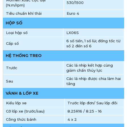
530/1500
(N.m/rpm)
Tiêu chuẩn khí thải
Euro 4
HỘP SỐ
Loại hộp số
LX06S
6 số tiến, 1 số lùi; đồng tốc từ
Cấp số
số 2 đến số 6
HỆ THỐNG TREO
Các lá nhíp kết hợp cùng
Trước
giảm chấn thủy lực
Các lá nhíp được chia làm hai
Sau
tầng
VÀNH & LỐP XE
Kiểu lốp xe
Trước lốp đơn/ Sau lốp đôi
Cỡ lốp xe (trước/sau)
8.25R16 / 8.25 - 16
Công thức bánh
4 x 2