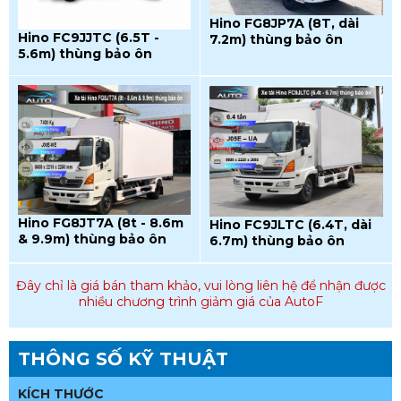
Hino FG8JP7A (8T, dài
Hino FC9JJTC (6.5T -
7.2m) thùng bảo ôn
5.6m) thùng bảo ôn
Hino FG8JT7A (8t - 8.6m
Hino FC9JLTC (6.4T, dài
& 9.9m) thùng bảo ôn
6.7m) thùng bảo ôn
Đây chỉ là giá bán tham khảo, vui lòng liên hệ để nhận được
nhiều chương trình giảm giá của AutoF
THÔNG SỐ KỸ THUẬT
KÍCH THƯỚC