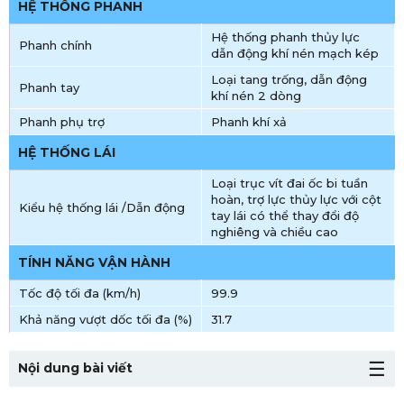
HỆ THỐNG PHANH
Hệ thống phanh thủy lực
Phanh chính
dẫn động khí nén mạch kép
Loại tang trống, dẫn động
Phanh tay
khí nén 2 dòng
Phanh phụ trợ
Phanh khí xả
HỆ THỐNG LÁI
Loại trục vít đai ốc bi tuần
hoàn, trợ lực thủy lực với cột
Kiểu hệ thống lái /Dẫn động
tay lái có thể thay đổi độ
nghiêng và chiều cao
TÍNH NĂNG VẬN HÀNH
Tốc độ tối đa (km/h)
99.9
Khả năng vượt dốc tối đa (%)
31.7
Nội dung bài viết
1. Quy cách thùng xe xe tải Hino FC9JNTC thùng