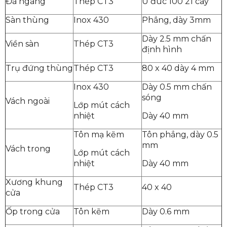
Đà ngang
Thép CT3
U đúc 100 21 cây
Sàn thùng
Inox 430
Phẳng, dày 3mm
Dày 2.5 mm chấn
Viền sàn
Thép CT3
định hình
Trụ đứng thùng
Thép CT3
80 x 40 dày 4 mm
Inox 430
Dày 0.5 mm chấn
sóng
Vách ngoài
Lớp mút cách
nhiệt
Dày 40 mm
Tôn mạ kẽm
Tôn phẳng, dày 0.5
mm
Vách trong
Lớp mút cách
nhiệt
Dày 40 mm
Xương khung
Thép CT3
40 x 40
cửa
Ốp trong cửa
Tôn kẽm
Dày 0.6 mm