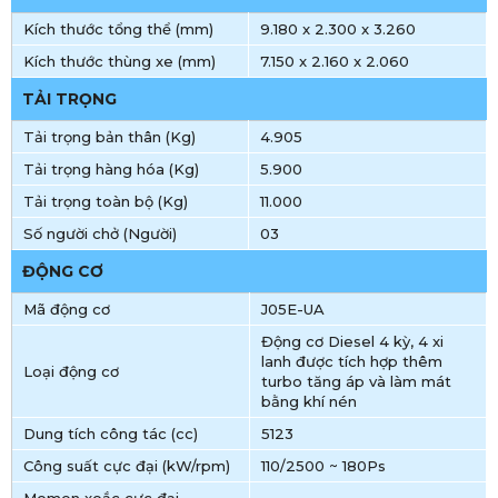
Kích thước tổng thể (mm)
9.180 x 2.300 x 3.260
Kích thước thùng xe (mm)
7.150 x 2.160 x 2.060
TẢI TRỌNG
Tải trọng bản thân (Kg)
4.905
Tải trọng hàng hóa (Kg)
5.900
Tải trọng toàn bộ (Kg)
11.000
Số người chở (Người)
03
ĐỘNG CƠ
Mã động cơ
J05E-UA
Động cơ Diesel 4 kỳ, 4 xi
lanh được tích hợp thêm
Loại động cơ
turbo tăng áp và làm mát
bằng khí nén
Dung tích công tác (cc)
5123
Công suất cực đại (kW/rpm)
110/2500 ~ 180Ps
Momen xoắc cực đại