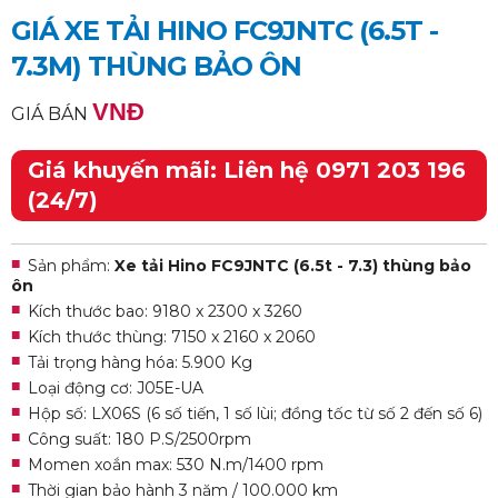
GIÁ XE TẢI HINO FC9JNTC (6.5T -
7.3M) THÙNG BẢO ÔN
VNĐ
GIÁ BÁN
Giá khuyến mãi: Liên hệ 0971 203 196
(24/7)
Sản phẩm:
Xe tải Hino FC9JNTC (6.5t - 7.3) thùng bảo
ôn
Kích thước bao: 9180 x 2300 x 3260
Kích thước thùng: 7150 x 2160 x 2060
Tải trọng hàng hóa: 5.900 Kg
Loại động cơ: J05E-UA
Hộp số: LX06S (6 số tiến, 1 số lùi; đồng tốc từ số 2 đến số 6)
Công suất: 180 P.S/2500rpm
Momen xoắn max: 530 N.m/1400 rpm
Thời gian bảo hành 3 năm / 100.000 km