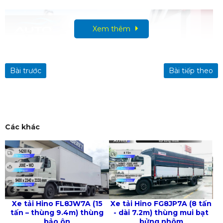
Xem thêm
Xem thêm
Bài trước
Bài tiếp theo
Các khác
Xe tải Hino FL8JW7A (15
Xe tải Hino FG8JP7A (8 tấn
tấn – thùng 9.4m) thùng
- dài 7.2m) thùng mui bạt
bảo ôn
bửng nhôm