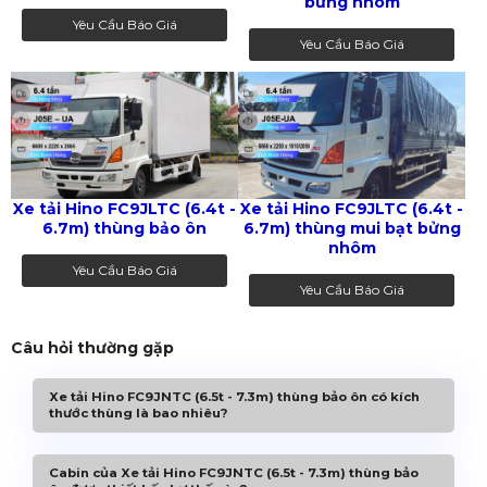
bửng nhôm
Yêu Cầu Báo Giá
Yêu Cầu Báo Giá
Xe tải Hino FC9JLTC (6.4t -
Xe tải Hino FC9JLTC (6.4t -
6.7m) thùng bảo ôn
6.7m) thùng mui bạt bửng
nhôm
Yêu Cầu Báo Giá
Yêu Cầu Báo Giá
Câu hỏi thường gặp
Xe tải Hino FC9JNTC (6.5t - 7.3m) thùng bảo ôn có kích
thước thùng là bao nhiêu?
Cabin của Xe tải Hino FC9JNTC (6.5t - 7.3m) thùng bảo