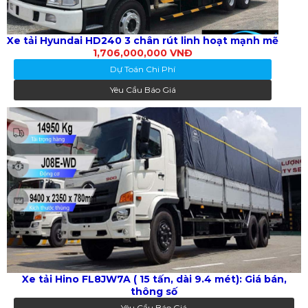
Xe tải Hyundai HD240 3 chân rút linh hoạt mạnh mẽ
1,706,000,000 VNĐ
Dự Toán Chi Phí
Yêu Cầu Báo Giá
Xe tải Hino FL8JW7A ( 15 tấn, dài 9.4 mét): Giá bán,
thông số
Yêu Cầu Báo Giá