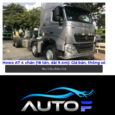
Howo A7 4 chân (18 tấn, dài 9.4m): Giá bán, thông số
Yêu Cầu Báo Giá