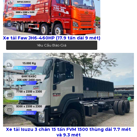
Xe tải Faw JH6-460HP (17.9 tấn dài 9 mét)
Yêu Cầu Báo Giá
Xe tải Isuzu 3 chân 15 tấn FVM 1500 thùng dài 7.7 mét
và 9.3 mét