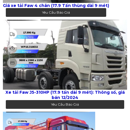
Giá xe tải Faw 4 chân (17.9 Tấn thùng dài 9 mét)
Yêu Cầu Báo Giá
Xe tải Faw J5-310HP (17.9 tấn dài 9 mét): Thông số, giá
bán 12/2024
Yêu Cầu Báo Giá