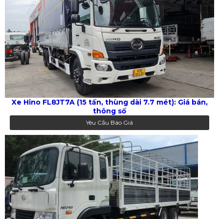
Xe Hino FL8JT7A (15 tấn, thùng dài 7.7 mét): Giá bán,
thông số
Yêu Cầu Báo Giá