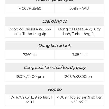
MC07H.35-50
J08E – WD
Loại động cơ
Động cơ Diesel 4 kỳ, 6 xy
Động cơ Diesel 4 kỳ, 6 xy
lanh, Turbo tăng áp
lanh, Turbo tăng áp
Dung tích xi lanh
7360 cc
7.684 cc
Công suất lớn nhất/ tốc độ quay
350Ps/2400rpm
206Ps/2.500rpm
Hộp số
HW16709XSTL, 9 số tiến, 1
M009, Hộp số sàn,9 số tiến
số lùi
và 1 số lùi