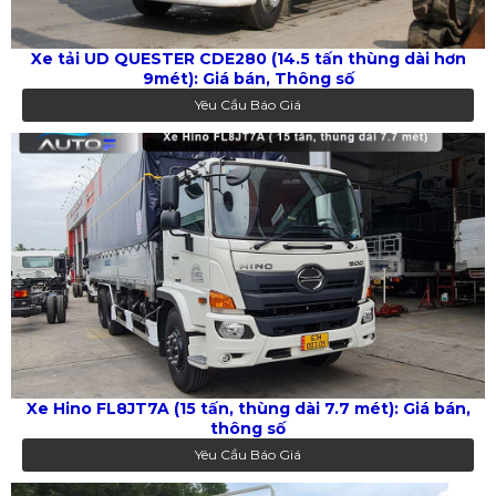
Xe tải UD QUESTER CDE280 (14.5 tấn thùng dài hơn
9mét): Giá bán, Thông số
Yêu Cầu Báo Giá
Xe Hino FL8JT7A (15 tấn, thùng dài 7.7 mét): Giá bán,
thông số
Yêu Cầu Báo Giá