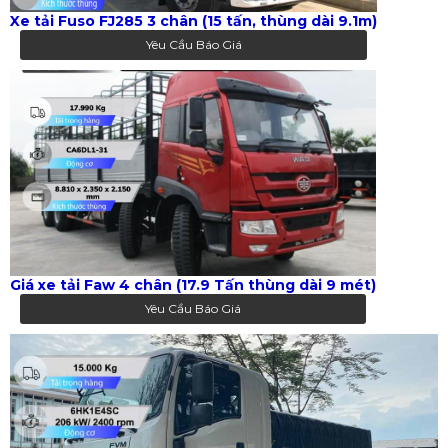
Xe tải Fuso FJ285 3 chân (15 tấn, thùng dài 9.1m)
Yêu Cầu Báo Giá
Giá xe tải Faw 4 chân (17.9 Tấn thùng dài 9 mét)
Yêu Cầu Báo Giá