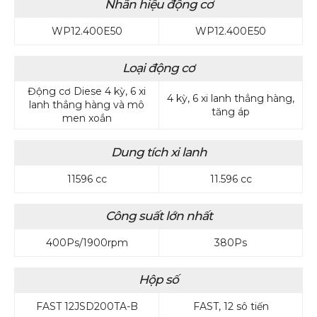
Nhãn hiệu động cơ
WP12.400E50
WP12.400E50
Loại động cơ
Động cơ Diese 4 kỳ, 6 xi
4 kỳ, 6 xi lanh thẳng hàng,
lanh thẳng hàng và mô
tăng áp
men xoắn
Dung tích xi lanh
11596 cc
11.596 cc
Công suất lớn nhất
400Ps/1900rpm
380Ps
Hộp số
FAST 12JSD200TA-B
FAST, 12 sô tiến