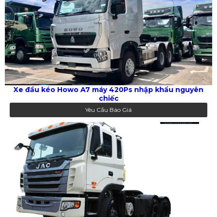
Xe đầu kéo Howo A7 máy 420Ps nhập khẩu nguyên
chiếc
Yêu Cầu Báo Giá