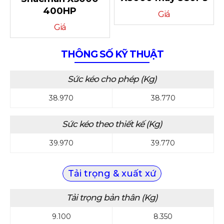
400HP
Giá
Giá
THÔNG SỐ KỸ THUẬT
Sức kéo cho phép (Kg)
38.970
38.770
Sức kéo theo thiết kế (Kg)
39.970
39.770
Tải trọng & xuất xứ
Tải trọng bản thân (Kg)
9.100
8.350