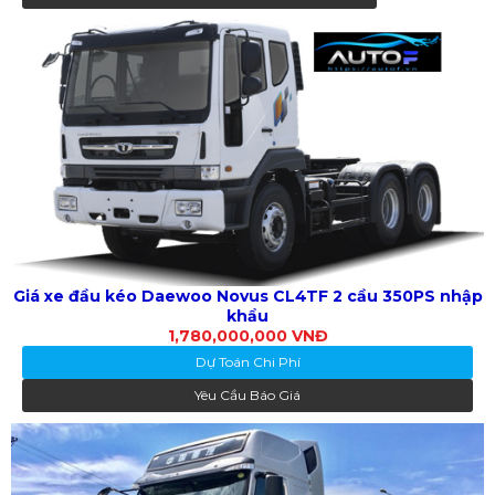
Giá xe đầu kéo Daewoo Novus CL4TF 2 cầu 350PS nhập
khẩu
1,780,000,000 VNĐ
Dự Toán Chi Phí
Yêu Cầu Báo Giá