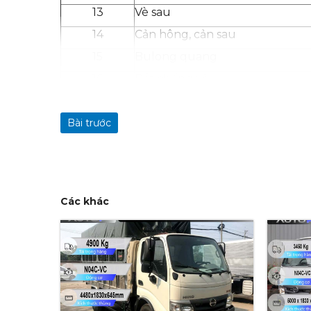
13
Vè sau
14
Cản hông, cản sau
15
Bulong quang
16
Bát chống xô
17
Đèn khoang thùng
Bài trước
18
Đèn tín hiệu trước và sau
19
Bản lề cửa
20
Tay khóa cửa
21
Khung bao đèn
Các khác