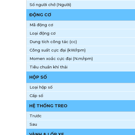
Số người chở (Người)
ĐỘNG CƠ
Mã động cơ
Loại động cơ
Dung tích công tác (cc)
Công suất cực đại (kW/rpm)
Momen xoắc cực đại (N.m/rpm)
Tiêu chuẩn khí thải
HỘP SỐ
Loại hộp số
Cấp số
HỆ THỐNG TREO
Trước
Sau
VÀNH & LỐP XE