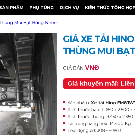
SẢN PHẨM
PHỤ TÙNG
DỊCH VỤ
KIẾN THỨC TỔNG HỢ
m) Thùng Mui Bạt Bửng Nhôm
GIÁ XE TẢI HINO
THÙNG MUI BẠ
VNĐ
GIÁ BÁN
Giá khuyến mãi: Liên
Sản phẩm:
Xe tải Hino
FM8JW7
Kích thước bao: 11.650 x 2.500 x
Kích thước thùng: 9.450 x 2.350 
Tải trọng hàng hóa: 14.400 Kg
Loại động cơ: J08E – WD