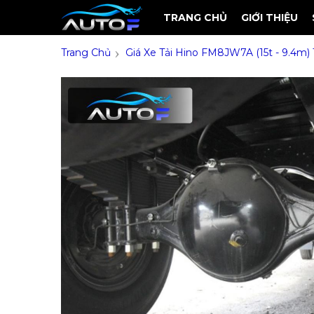
TRANG CHỦ
GIỚI THIỆU
›
Trang Chủ
Giá Xe Tải Hino FM8JW7A (15t - 9.4