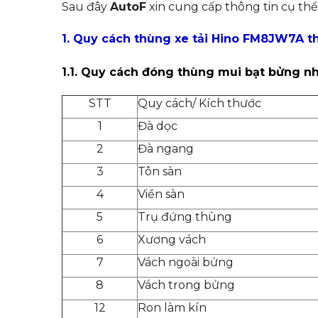
Sau đây
AutoF
xin cung cấp thông tin cụ th
1. Quy cách thùng xe tải Hino FM8JW7A 
1.1. Quy cách đóng thùng mui bạt bửng 
STT
Quy cách/ Kích thước
1
Đà dọc
2
Đà ngang
3
Tôn sàn
4
Viền sàn
5
Trụ đứng thùng
6
Xương vách
7
Vách ngoài bửng
8
Vách trong bửng
12
Ron làm kín