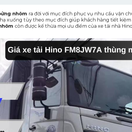
7A thùng mui bạt bửng nhôm
 bửng nhôm
ra đời với mục đích phục vụ nhu cầu vận c
ạt bửng nhôm
hạ xuống tùy theo mục đích giúp khách hàng tiết kiệm t
 nhôm
còn được kế thừa mọi ưu điểm của xe tải nhà Hin
ng trên xe tải Hino FM8JW7A thùng mui bạt bửng nhôm
 trên xe tải Hino FM8JW7A thùng mui bạt bửng nhôm
i Hino FM8JW7A thùng mui bạt bửng nhôm
rên xe tải Hino FM8JW7A thùng mui bạt bửng nhôm
 của xe tải Hino FM8JW7A thùng mui bạt bửng nhôm