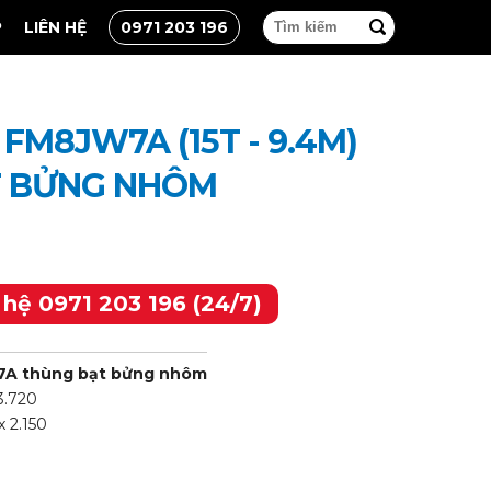
P
LIÊN HỆ
0971 203 196
 FM8JW7A (15T - 9.4M)
T BỬNG NHÔM
 hệ 0971 203 196 (24/7)
A thùng bạt bửng nhôm
 3.720
x 2.150