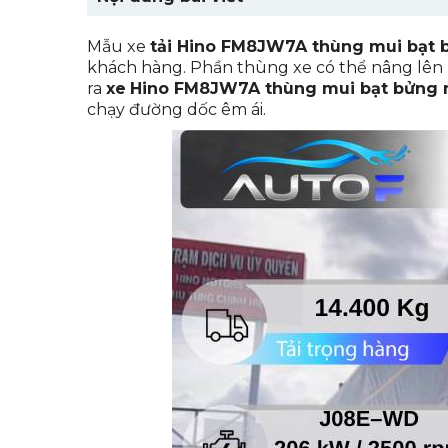
1. Quy cách thùng xe tải Hino FM8JW
Mẫu xe
tải Hino FM8JW7A thùng mui bạt
1.1. Quy cách đóng thùng mui b
khách hàng. Phần thùng xe có thể nâng lên 
ra
xe
Hino FM8JW7A thùng mui bạt bửng
1.2. Thông số kỹ thuật thùng hà
chạy đường dốc êm ái.
2. Thiết kế ngoại thất hoàn toàn mới
3. Nội thất hiện đại bên trong xe tả
4. Động cơ EURO 4 mạnh mẽ, bền bỉ t
5. Hệ thống an toàn và bộ khung gầm