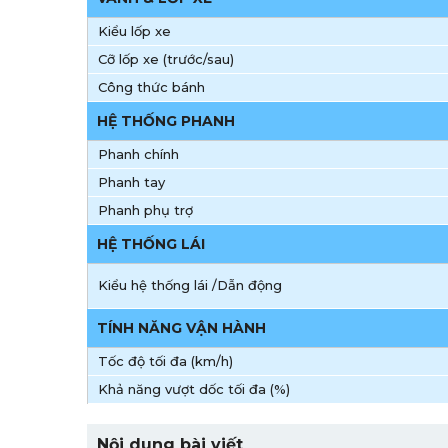
Kiểu lốp xe
Cỡ lốp xe (trước/sau)
Công thức bánh
HỆ THỐNG PHANH
Phanh chính
Phanh tay
Phanh phụ trợ
HỆ THỐNG LÁI
Kiểu hệ thống lái /Dẫn động
TÍNH NĂNG VẬN HÀNH
Tốc độ tối đa (km/h)
Khả năng vượt dốc tối đa (%)
Nội dung bài viết