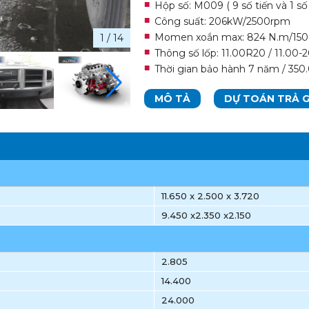
Hộp số: M009 ( 9 số tiến và 1 số l
Công suất: 206kW/2500rpm
Momen xoắn max: 824 N.m/15
1
/
14
Thông số lốp: 11.00R20 / 11.00-
Thời gian bảo hành 7 năm / 35
MÔ TẢ
DỰ TOÁN TRẢ 
11.650 x 2.500 x 3.720
9.450 x2.350 x2.150
2.805
14.400
24.000