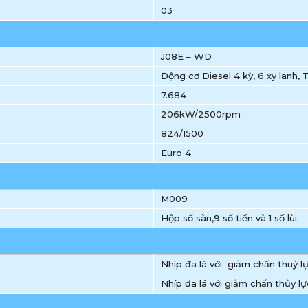
03
J08E – WD
Động cơ Diesel 4 kỳ, 6 xy lanh,
7.684
206kW/2500rpm
824/1500
Euro 4
M009
Hộp số sàn,9 số tiến và 1 số lùi
Nhíp đa lá với giảm chấn thuỷ l
Nhíp đa lá với giảm chấn thủy lự