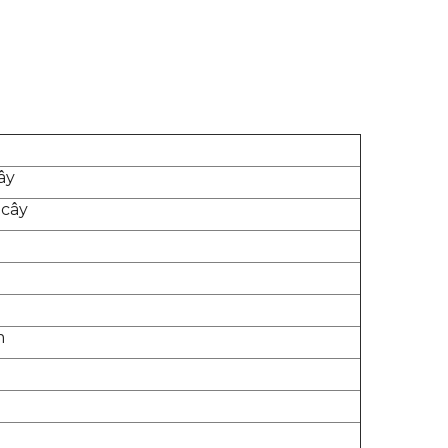
ây
 cây
m