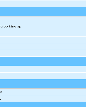
 Turbo tăng áp
ực
c