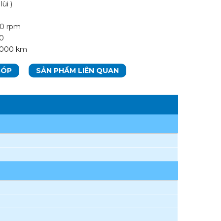
ùi )
00 rpm
20
0.000 km
GÓP
SẢN PHẨM LIÊN QUAN