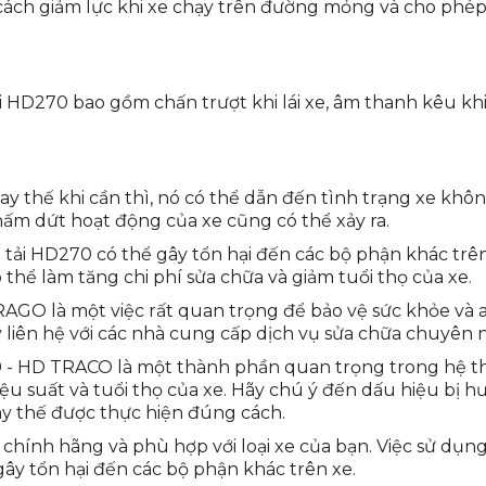
g cách giảm lực khi xe chạy trên đường mỏng và cho phé
ải HD270 bao gồm chấn trượt khi lái xe, âm thanh kêu khi
hế khi cần thì, nó có thể dẫn đến tình trạng xe không 
hấm dứt hoạt động của xe cũng có thể xảy ra.
e tải HD270 có thể gây tổn hại đến các bộ phận khác trê
ó thể làm tăng chi phí sửa chữa và giảm tuổi thọ của xe.
TRAGO là một việc rất quan trọng để bảo vệ sức khỏe và a
 liên hệ với các nhà cung cấp dịch vụ sửa chữa chuyên n
 - HD TRACO là một thành phần quan trọng trong hệ thốn
ệu suất và tuổi thọ của xe. Hãy chú ý đến dấu hiệu bị hư
y thế được thực hiện đúng cách.
g chính hãng và phù hợp với loại xe của bạn. Việc sử dụ
ây tổn hại đến các bộ phận khác trên xe.