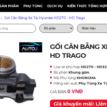
SẢN PHẨM
PHỤ TÙNG
DỊCH VỤ
KIẾN THỨC TỔNG HỢ
›
Gối Cân Bằng Xe Tải Hyundai HD270 - HD Trago
GỐI CÂN BẰNG XE
HD TRAGO
Loại xe phù hợp
HD270 - HD320
Bộ phận
Khung gầm
Mã Phụ tùng
KHONGMA
Hãng sản xuất
Phụ Tùng Xe Tả
0 VNĐ
GIÁ BÁN
Giá khuyến mãi: Liên