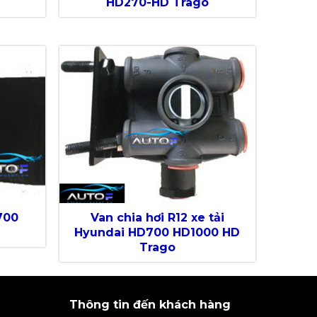
HD270-HD Trago
700
Van chia hơi R12 xe tải
o
Hyundai HD700 HD1000 HD
Trago
Thông tin đến khách hàng