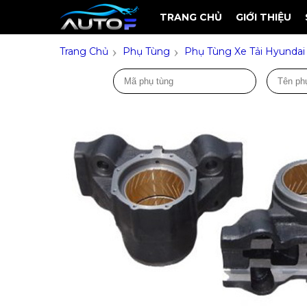
TRANG CHỦ
GIỚI THIỆU
›
›
Trang Chủ
Phụ Tùng
Phụ Tùng Xe Tải Hyundai