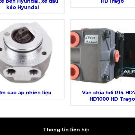
 xe ben Hyundai, xe đầu
HDTrago
kéo Hyundai
m cao áp nhiên liệu
Van chia hơi R14 HD
HD1000 HD Trag
Thông tin liên hệ: