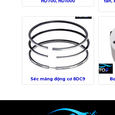
HD700, HD1000
tấn,
Séc măng động cơ 8DC9
Bơ