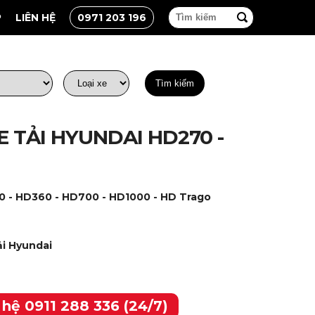
P
LIÊN HỆ
0971 203 196
Tìm kiếm
 TẢI HYUNDAI HD270 -
 - HD360 - HD700 - HD1000 - HD Trago
i Hyundai
 hệ 0911 288 336 (24/7)