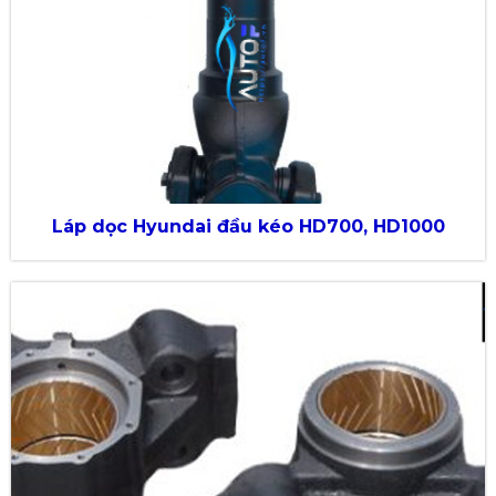
Láp dọc Hyundai đầu kéo HD700, HD1000