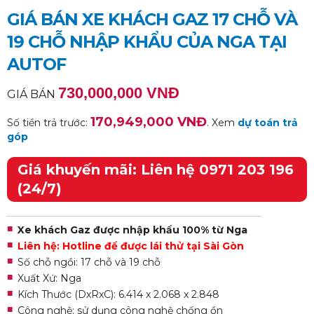
GIÁ BÁN XE KHÁCH GAZ 17 CHỖ VÀ
19 CHỖ NHẬP KHẨU CỦA NGA TẠI
AUTOF
730,000,000 VNĐ
GIÁ BÁN
170,949,000 VNĐ
Số tiền trả trước:
. Xem
dự toán trả
góp
Giá khuyến mãi: Liên hệ 0971 203 196
(24/7)
Xe khách Gaz được nhập khẩu 100% từ Nga
Liên hệ: Hotline để được lái thử tại Sài Gòn
Số chỗ ngồi: 17 chỗ và 19 chỗ
Xuất Xứ: Nga
Kích Thước (DxRxC): 6.414 x 2.068 x 2.848
Công nghệ: sử dụng công nghệ chống ồn