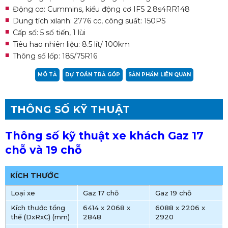
Động cơ: Cummins, kiểu động cơ IFS 2.8s4RR148
Dung tích xilanh: 2776 cc, công suất: 150PS
Cấp số: 5 số tiến, 1 lùi
Tiêu hao nhiên liệu: 8.5 lít/ 100km
Thông số lốp: 185/75R16
MÔ TẢ
DỰ TOÁN TRẢ GÓP
SẢN PHẨM LIÊN QUAN
THÔNG SỐ KỸ THUẬT
Thông số kỹ thuật xe khách Gaz 17
chỗ và 19 chỗ
KÍCH THƯỚC
Loại xe
Gaz 17 chỗ
Gaz 19 chỗ
Kích thước tổng
6414 x 2068 x
6088 x 2206 x
thể (DxRxC) (mm)
2848
2920