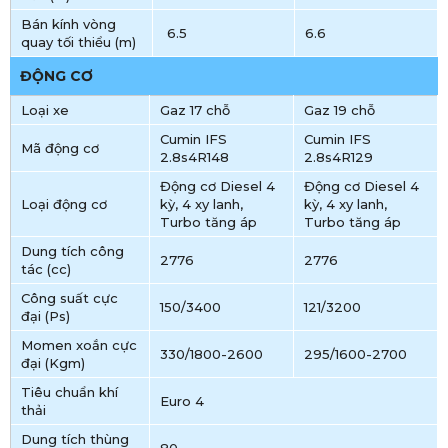
Bán kính vòng
6.5
6.6
quay tối thiểu (m)
ĐỘNG CƠ
Loại xe
Gaz 17 chỗ
Gaz 19 chỗ
Cumin IFS
Cumin IFS
Mã động cơ
2.8s4R148
2.8s4R129
Động cơ Diesel 4
Động cơ Diesel 4
Loại động cơ
kỳ, 4 xy lanh,
kỳ, 4 xy lanh,
Turbo tăng áp
Turbo tăng áp
Dung tích công
2776
2776
tác (cc)
Công suất cực
150/3400
121/3200
đại (Ps)
Momen xoắn cực
330/1800-2600
295/1600-2700
đại (Kgm)
Tiêu chuẩn khí
Euro 4
thải
Dung tích thùng