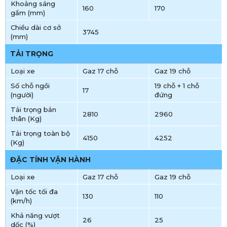
Khoảng sáng
160
170
gầm (mm)
Chiều dài cơ sở
3745
(mm)
TẢI TRỌNG
Loại xe
Gaz 17 chỗ
Gaz 19 chỗ
Số chỗ ngồi
19 chỗ + 1 chỗ
17
(người)
đứng
Tải trọng bản
2810
2960
thân (Kg)
Tải trọng toàn bộ
4150
4252
(Kg)
ĐẶC TÍNH VẬN HÀNH
Loại xe
Gaz 17 chỗ
Gaz 19 chỗ
Vận tốc tối đa
130
110
(km/h)
Khả năng vượt
26
25
dốc (%)