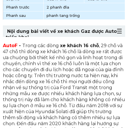
Phanh trước
2 phanh đĩa
Phanh sau
phanh tang trống
Nội dung bài viết về xe khách Gaz được AutoF
triển khai
AutoF
-
Trong các dòng
xe khách 16 chỗ
, 29 chỗ và
1. Giới thiệu sơ nét về thương hiệu xe khách
47 chỗ thì dòng xe khách 16 chỗ là dòng xe rất được
Gaz
ưa chuộng bởi thiết kế nhỏ gọn và linh hoạt trong di
2. Xe khách Gaz 17 chỗ một sự lựa chọn hoàn
chuyển, chính vì thế xe 16 chỗ luôn là một lựa chọn
hảo
cho các chuyến đi du lịch hoặc dã ngoại của gia đình
hoặc công ty. Trên thị trường nước ta hiện nay, khi
2.1 Thiết kế ngoại thất xe khách Gaz 17
nhắc đến dòng xe 16 chỗ thì mọi người đều công
chỗ
nhận về sự thống trị của Ford Transit một trong
2.2 Thiết kế nội thất xe khách Gaz 17 chỗ
những mẫu xe được nhiều khách hàng lựa chọn, sự
thống trị này đã làm cho khách hàng không có nhiều
2.2.1 Điểm nhấn chính trong
sự lựa chọn ở mẫu xe 16 chỗ. Từ đầu năm 2018 với sự
khoang lái xe khách Gaz 17 chỗ
xuất hiện của Hyundai Solati đã giúp thị trường
2.2.2 Điểm nhấn trong thiết kế
thêm sôi động và khách hàng có thêm nhiều sự lựa
khoang chứa hành khách xe khách
chọn. Đến đầu năm 2020 khách hàng lại hướng sự
Gaz 17 chỗ