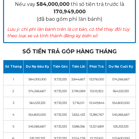
Nếu vay
584,000,000
thì số tiền trả trước là
170,949,000
(đã bao gồm phí lăn bánh)
Lưu ý: chi phí lăn bánh trên là cơ bản, có thể thay đổi tùy
theo loại xe và tỉnh thành đăng ký biển số
SỐ TIỀN TRẢ GÓP HÀNG THÁNG
Số Tháng
Dư Nợ Đầu Kỳ
Tiền Gốc
Tiền Lãi
Phải Trả
Dư Nợ Cuối Kỳ
1
584,000,000
9,733,333
3,844,667
13,578,000
574,266,667
2
574,266,667
9,733,333
3,780,589
13,513,922
564,533,333
3
564,533,333
9,733,333
3,716,511
13,449,844
554,800,000
khai Hải Quan của xe khách Gaz được nhập khẩu từ
4
554,800,000
9,733,333
3,652,433
13,385,767
545,066,667
Nga
5
545,066,667
9,733,333
3,588,356
13,321,689
535,333,333
2. Xe khách Gaz 17 chỗ một sự lựa chọn hoàn hảo
6
535,333,333
9,733,333
3,524,278
13,257,611
525,600,000