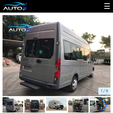
☰
1
/
9