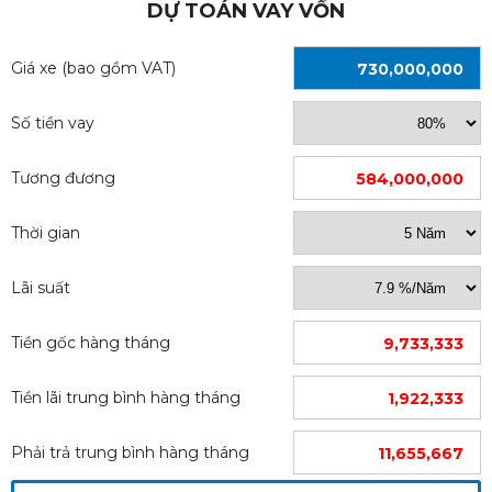
DỰ TOÁN VAY VỐN
Giá xe (bao gồm VAT)
730,000,000
Số tiền vay
khách Gaz được nhập khẩu trực tiếp từ Nga với chất
lượng 100% của Châu Âu
Tương đương
584,000,000
Tờ
Thời gian
Lãi suất
Tiền gốc hàng tháng
9,733,333
Tiền lãi trung bình hàng tháng
1,922,333
Phải trả trung bình hàng tháng
11,655,667