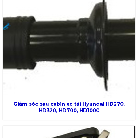
Giảm sóc sau cabin xe tải Hyundai HD270,
HD320, HD700, HD1000