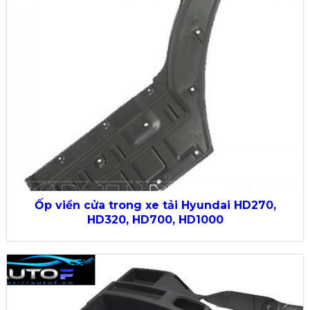
Ốp viền cửa trong xe tải Hyundai HD270,
HD320, HD700, HD1000