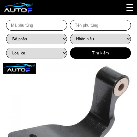
☰
Tìm kiếm