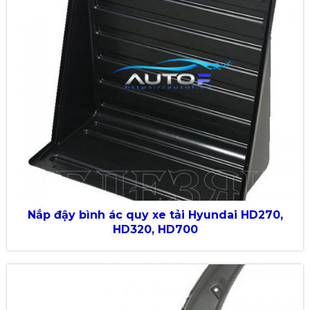
Nắp đậy bình ác quy xe tải Hyundai HD270,
HD320, HD700