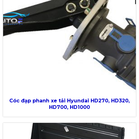
Cóc đạp phanh xe tải Hyundai HD270, HD320,
HD700, HD1000