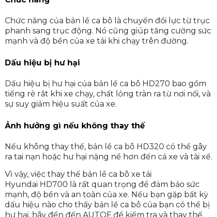
Chức năng của bản lề ca bô là chuyển đổi lực từ trục
phanh sang trục động. Nó cũng giúp tăng cường sức
mạnh và độ bền của xe tải khi chạy trên đường.
Dấu hiệu bị hư hại
Dấu hiệu bị hư hại của bản lề ca bô HD270 bao gồm
tiếng rè rắt khi xe chạy, chất lỏng tràn ra từ nơi nối, và
sự suy giảm hiệu suất của xe.
Ảnh hưởng gì nếu không thay thế
Nếu không thay thế, bản lề ca bô HD320 có thể gây
ra tai nạn hoặc hư hại nặng nề hơn đến cả xe và tài xế.
Vì vậy, việc thay thế bản lề ca bô xe tải
Hyundai HD700 là rất quan trọng để đảm bảo sức
mạnh, độ bền và an toàn của xe. Nếu bạn gặp bất kỳ
dấu hiệu nào cho thấy bản lề ca bô của bạn có thể bị
hư hại, hãy đến đến AUTOF để kiểm tra và thay thế