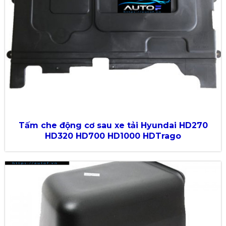
Tấm che động cơ sau xe tải Hyundai HD270
HD320 HD700 HD1000 HDTrago