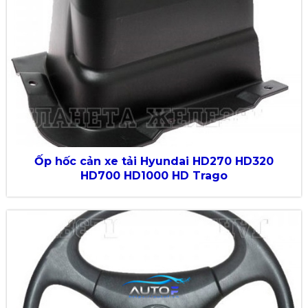
Ốp hốc cản xe tải Hyundai HD270 HD320
HD700 HD1000 HD Trago