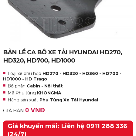
BẢN LỀ CA BÔ XE TẢI HYUNDAI HD270,
HD320, HD700, HD1000
Loại xe phù hợp
HD270 - HD320 - HD360 - HD700 -
HD1000 - HD Trago
Bộ phận
Cabin - Nội thất
Mã Phụ tùng
KHONGMA
Hãng sản xuất
Phụ Tùng Xe Tải Hyundai
0 VNĐ
GIÁ BÁN
Giá khuyến mãi: Liên hệ 0911 288 336
(24/7)