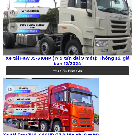
Xe tải Faw J5-310HP (17.9 tấn dài 9 mét): Thông số, giá
bán 12/2024
Yêu Cầu Báo Giá
Xe tải Faw JH6-460HP (17.9 tấn dài 9 mét)