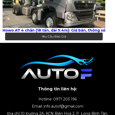
Howo A7 4 chân (18 tấn, dài 9.4m): Giá bán, thông số
Yêu Cầu Báo Giá
Thông tin liên hệ:
Hotline: 0971 203 196
Email: info.autof@gmail.com
Địa chỉ:10 Đường 2A, KCN Biên Hoà 2, P. Long Bình Tân,