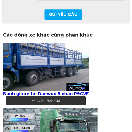
GỬI YÊU CẦU
Các dòng xe khác cùng phân khúc
Đánh giá xe tải Daewoo 5 chân P9CVF
Yêu Cầu Báo Giá