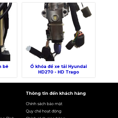
n bê
Ổ khóa đề xe tải Hyundai
HD270 - HD Trago
Thông tin đến khách hàng
Chính sách bảo mật
Quy chế hoạt động