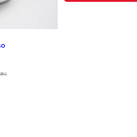
GO
sau.