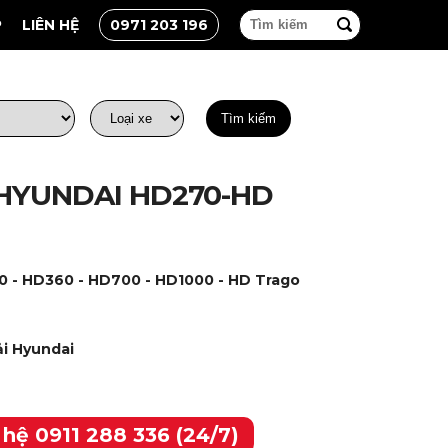
P
LIÊN HỆ
0971 203 196
Tìm kiếm
 HYUNDAI HD270-HD
 - HD360 - HD700 - HD1000 - HD Trago
i Hyundai
 hệ 0911 288 336 (24/7)