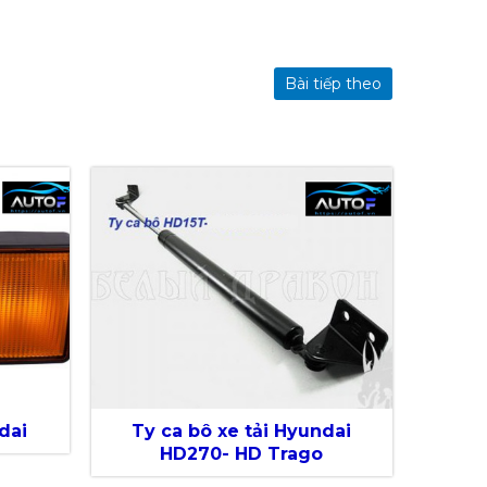
Bài tiếp theo
dai
Ty ca bô xe tải Hyundai
HD270- HD Trago