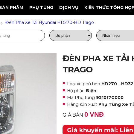
SẢN PHẨM
PHỤ TÙNG
DỊCH VỤ
KIẾN THỨC TỔNG HỢ
›
Đèn Pha Xe Tải Hyundai HD270-HD Trago
ĐÈN PHA XE TẢI
TRAGO
Loại xe phù hợp
HD270 - HD320
Bộ phận
Điện
Mã Phụ tùng
921017C000
Hãng sản xuất
Phụ Tùng Xe Tả
0 VNĐ
GIÁ BÁN
Giá khuyến mãi: Liên