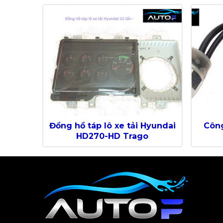
Đồng hồ táp lô xe tải Hyundai
Công
HD270-HD Trago