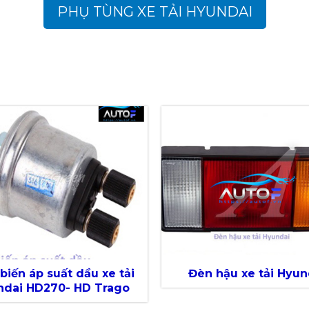
PHỤ TÙNG XE TẢI HYUNDAI
biến áp suất dầu xe tải
Đèn hậu xe tải Hyun
ndai HD270- HD Trago