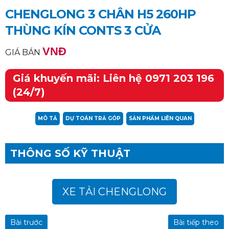
CHENGLONG 3 CHÂN H5 260HP
THÙNG KÍN CONTS 3 CỬA
VNĐ
GIÁ BÁN
Giá khuyến mãi: Liên hệ 0971 203 196
(24/7)
MÔ TẢ
DỰ TOÁN TRẢ GÓP
SẢN PHẨM LIÊN QUAN
THÔNG SỐ KỸ THUẬT
Xem thêm
XE TẢI CHENGLONG
Bài trước
Bài tiếp theo