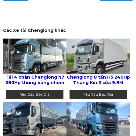
Các Xe tải Chenglong khác
Tải 4 chân Chenglong h7
Chenglong 8 tấn H5 240Hp
360Hp thùng bửng nhôm
Thùng Kín 3 cửa 9.9M
Yêu Cầu Báo Giá
Yêu Cầu Báo Giá