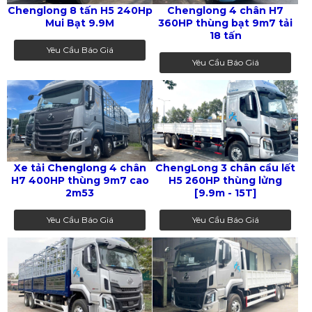
Chenglong 8 tấn H5 240Hp
Chenglong 4 chân H7
Mui Bạt 9.9M
360HP thùng bạt 9m7 tải
18 tấn
Yêu Cầu Báo Giá
Yêu Cầu Báo Giá
Xe tải Chenglong 4 chân
ChengLong 3 chân cầu lết
H7 400HP thùng 9m7 cao
H5 260HP thùng lửng
2m53
[9.9m - 15T]
Yêu Cầu Báo Giá
Yêu Cầu Báo Giá