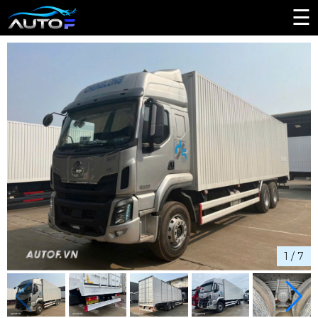
☰
1
/
7