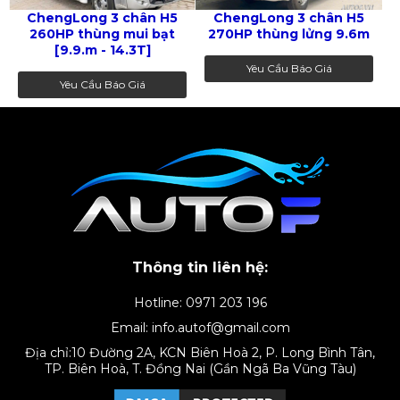
ChengLong 3 chân H5
ChengLong 3 chân H5
260HP thùng mui bạt
270HP thùng lửng 9.6m
[9.9.m - 14.3T]
Yêu Cầu Báo Giá
Yêu Cầu Báo Giá
Thông tin liên hệ:
Hotline: 0971 203 196
Email: info.autof@gmail.com
Địa chỉ:10 Đường 2A, KCN Biên Hoà 2, P. Long Bình Tân,
TP. Biên Hoà, T. Đồng Nai (Gần Ngã Ba Vũng Tàu)