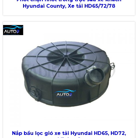
Hyundai County, Xe tải HD65/72/78
Nắp bầu lọc gió xe tải Hyundai HD65, HD72,