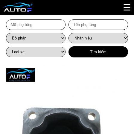
☰
Tìm kiếm